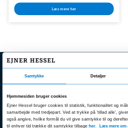
Læs mere her
* Rabat opnås v. årlig betaling
EJNER HESSEL
Samtykke
Detaljer
Bliv
Kunde
Ejner Hessel A/S
klogere på
Jyllandsvej 4, 7330 Brande
CVR nr.:
58811211
Book v
Hjemmesiden bruger cookies
Tlf. nr.:
7211 5001
Brugte biler
online
Ejner Hessel bruger cookies til statistik, funktionalitet og må
E-mail:
info@hessel.dk
Nye biler
Find s
samarbejde med tredjepart. Ved at trykke på 'tillad alle', giv
også angive, hvilke formål du vil give samtykke til og derefte
Fordels- &
Find v
Åbningstider
til enhver tid trække dit samtykke tilbage
her
.
Læs mere om c
serviceaftaler