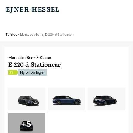
EJNER HESSEL
EJNER HESSEL
Forside
/
Mercedes-Benz, E 220 d Stationcar
Mercedes-Benz
E-Klasse
E 220 d Stationcar
Ny bil på lager
A+
+
5