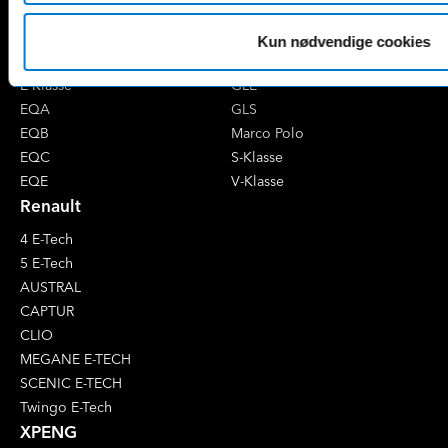
B-Klasse
GLA
C-Klasse
GLB
Kun nødvendige cookies
CLA
GLC
E-Klasse
GLE
EQA
GLS
EQB
Marco Polo
EQC
S-Klasse
EQE
V-Klasse
Renault
4 E-Tech
5 E-Tech
AUSTRAL
CAPTUR
CLIO
MEGANE E-TECH
SCENIC E-TECH
Twingo E-Tech
XPENG