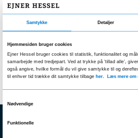
20% rabat på serviceeftersyn og reparationer
24 bilvaske årligt
Samtykke
Detaljer
2 årlige hjulskift inkl. opbevaring
Gratis lånebil ifm. service
Hjemmesiden bruger cookies
Ejner Hessel bruger cookies til statistik, funktionalitet og må
Læs mere her
samarbejde med tredjepart. Ved at trykke på 'tillad alle', giv
også angive, hvilke formål du vil give samtykke til og derefte
* Rabat opnås v. årlig betaling
til enhver tid trække dit samtykke tilbage
her
.
Læs mere om c
Samtykkevalg
Nødvendige
EJNER HESSEL
Funktionelle
Bliv
Kunde
Ejner Hessel A/S