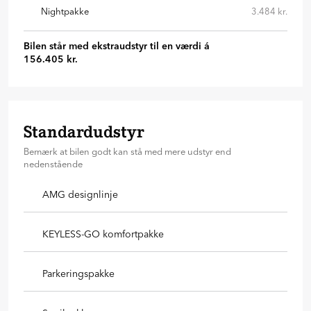
Nightpakke
3.484 kr.
Bilen står med ekstraudstyr til en værdi á
156.405 kr.
Standardudstyr
Bemærk at bilen godt kan stå med mere udstyr end
nedenstående
AMG designlinje
KEYLESS-GO komfortpakke
Parkeringspakke