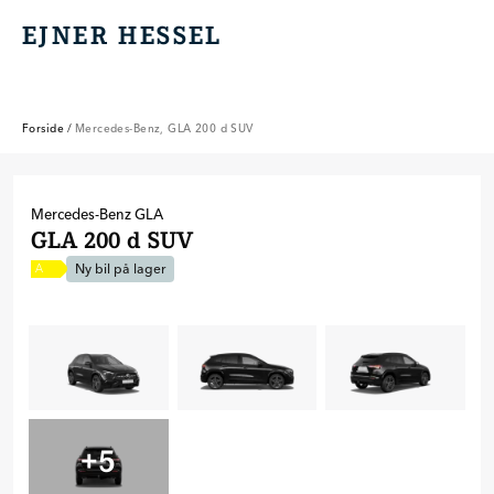
EJNER HESSEL
EJNER HESSEL
Forside
/
Mercedes-Benz, GLA 200 d SUV
Mercedes-Benz
GLA
GLA 200 d SUV
Ny bil på lager
A
+
5