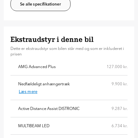
Se alle specifikationer
Ekstraudstyr i denne bil
Dette er ekstraudstyr som bilen står med og som er inkluderet i
prisen
AMG Advanced Plus
127.000 kr.
Nedfældeligt anhængertræk
9.900 kr.
Læs mere
Active Distance Assist DISTRONIC
9.287 kr.
MULTIBEAM LED
6.734 kr.