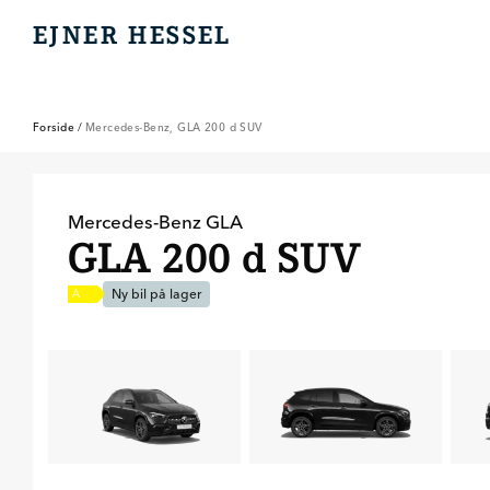
EJNER HESSEL
EJNER HESSEL
Forside
/
Mercedes-Benz, GLA 200 d SUV
Mercedes-Benz
GLA
GLA 200 d SUV
Ny bil på lager
A