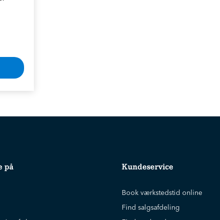
e på
Kundeservice
Book værkstedstid online
Find salgsafdeling