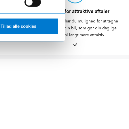
rhandler
Mulighed for attraktive aftaler
der over det
Hos Ejner Hessel har du mulighed for at tegne
Tillad alle cookies
g langt til en
fordelsaftaler til din bil, som gør din daglige
viceeftersyn
biløkonomi langt mere attraktiv