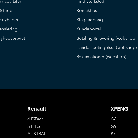
rviceaftaler
Find værksted
& tricks
Kontakt os
 nyheder
Klageadgang
ansiering
Kundeportal
nyhedsbrevet
Betaling & levering (webshop)
Handelsbetingelser (webshop)
Reklamationer (webshop)
Renault
XPENG
4 E-Tech
G6
5 E-Tech
G9
AUSTRAL
P7+