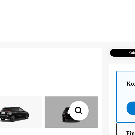
Kø
Ko
+
5
Fin