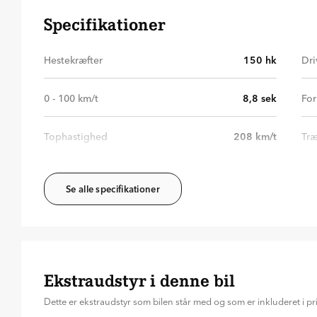
Specifikationer
Hestekræfter
150
hk
Dri
0 - 100 km/t
8,8
sek
For
Tophastighed
208
km/t
Træ
Se alle specifikationer
Ekstraudstyr i denne bil
Dette er ekstraudstyr som bilen står med og som er inkluderet i pr