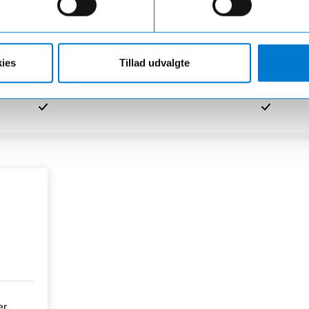
ange års erfaring
Danmarks største bilfo
0 år har vi leveret store og små
Med salgsafdelinger og værkste
ies
Tillad udvalgte
nskerne, så vi ved godt, hvordan
meste af Danmark, så er der aldri
kal behandle sine kunder
ny bil eller et autoriseret ser
er