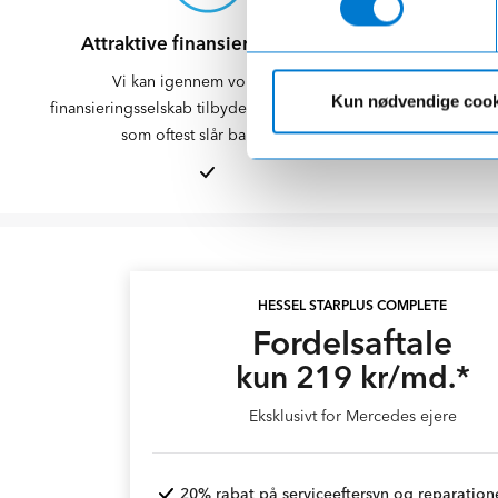
Attraktive finansieringsvilkår
M
Vi kan igennem vores eget
I mere end 5
Kun nødvendige cook
finansieringsselskab tilbyde dig gode vilkår,
biler til da
som oftest slår bankerne
man s
HESSEL STARPLUS COMPLETE
Fordelsaftale
kun 219 kr/md.*
Eksklusivt for Mercedes ejere
20% rabat på serviceeftersyn og reparation