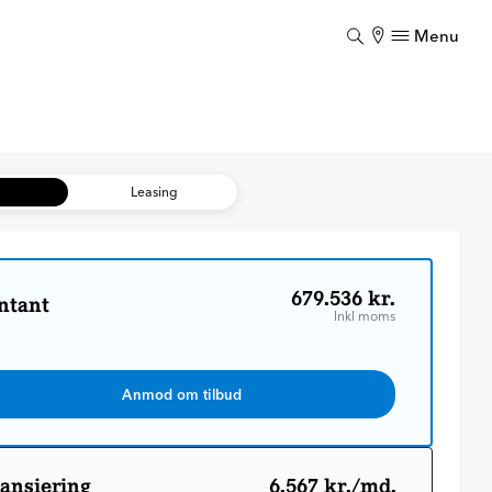
Menu
Luk
Luk
b
Leasing
679.536 kr.
ntant
Inkl moms
Anmod om tilbud
ansiering
6.567 kr./md.