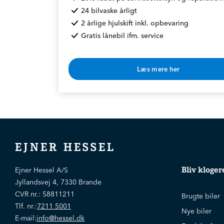
24 bilvaske årligt
2 årlige hjulskift inkl. opbevaring
Gratis lånebil ifm. service
Læs mere her
* Rabat opnås v. årlig betaling
EJNER HESSEL
Bliv kloger
Ejner Hessel A/S
Jyllandsvej 4, 7330 Brande
CVR nr.:
58811211
Brugte biler
Tlf. nr.:
7211 5001
Nye biler
E-mail:
info@hessel.dk