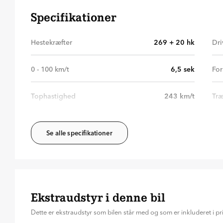
Specifikationer
Hestekræfter
269 + 20
hk
Dri
0 - 100 km/t
6,5
sek
For
Tophastighed
243
km/t
Træ
Se alle specifikationer
Ekstraudstyr i denne bil
Dette er ekstraudstyr som bilen står med og som er inkluderet i pr