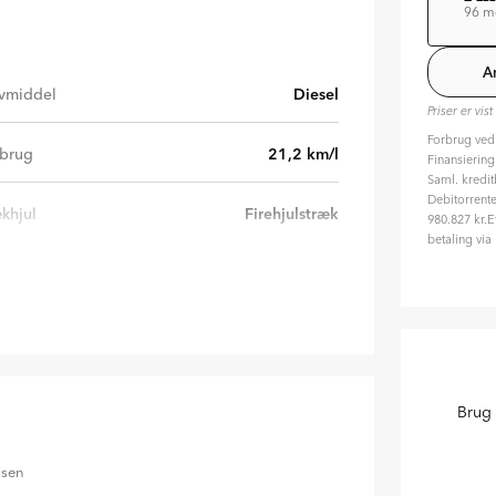
96 m
Lø
Va
A
ÅO
vmiddel
Diesel
Priser er vis
Forbrug ved
Til
brug
21,2
km/l
Finansiering
Hvil
Saml. kredit
Debitorrente
khjul
Firehjulstræk
980.827 kr.E
betaling via
Hvor
96 m
24
Hvor
215
20
%
Brug 
isen