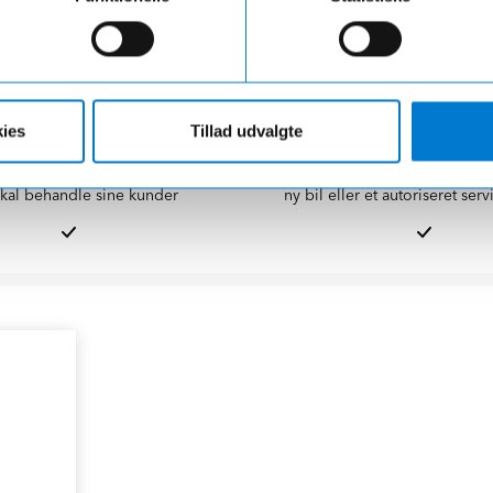
ange års erfaring
Danmarks største bilfo
ies
Tillad udvalgte
0 år har vi leveret store og små
Med salgsafdelinger og værkste
nskerne, så vi ved godt, hvordan
meste af Danmark, så er der aldri
kal behandle sine kunder
ny bil eller et autoriseret ser