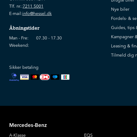
Brugte biler
Tlf. nr.:
7211 5001
Nye biler
E-mail:
info@hessel.dk
Fordels- & se
Guides, tips 
Åbningstider
Kampagner &
Man - Fre:
07.30 - 17.30
Weekend:
Leasing & fin
Tilmeld dig 
Sikker betaling
Mercedes-Benz
A-Klasse
EQS