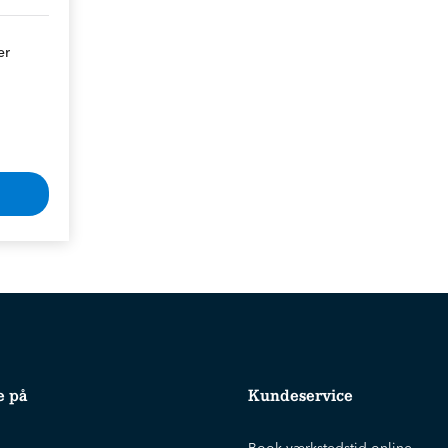
er
e på
Kundeservice