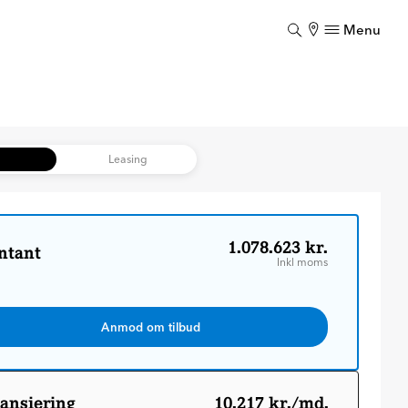
Menu
Luk
Luk
b
Leasing
1.078.623 kr.
ntant
Inkl moms
Anmod om tilbud
ansiering
10.217 kr./md.