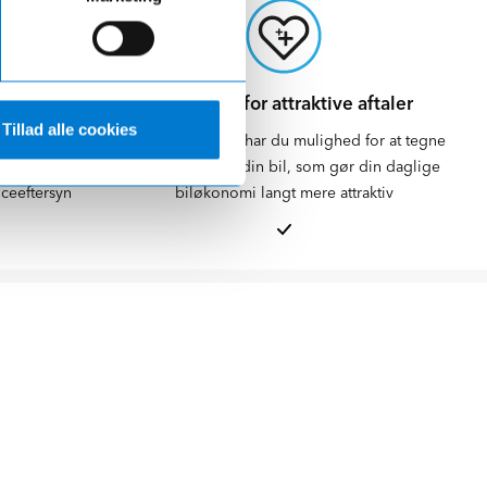
rhandler
Mulighed for attraktive aftaler
Tillad alle cookies
der over det
Hos Ejner Hessel har du mulighed for at tegne
g langt til en
fordelsaftaler til din bil, som gør din daglige
viceeftersyn
biløkonomi langt mere attraktiv