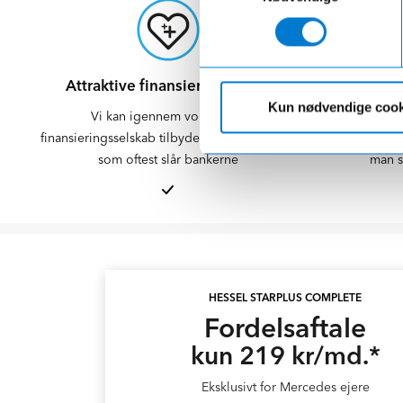
Attraktive finansieringsvilkår
M
Kun nødvendige cook
Vi kan igennem vores eget
I mere end 5
finansieringsselskab tilbyde dig gode vilkår,
biler til da
som oftest slår bankerne
man s
HESSEL STARPLUS COMPLETE
Fordelsaftale
kun 219 kr/md.*
Eksklusivt for Mercedes ejere