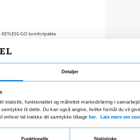
e
KEYLESS-GO komfortpakke
Tyveripakke PLUS
Premiumpakke PLUS
Detaljer
s
il statistik, funktionalitet og målrettet markedsføring i samarbej
 du samtykke til dette. Du kan også angive, hvilke formål du vil giv
til enhver tid trække dit samtykke tilbage
her
.
Læs mere om cook
Funktionelle
Statistiske