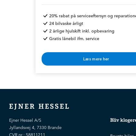
20% rabat på serviceeftersyn og reparation
24 bilvaske årligt
2 årlige hjulskift inkl. opbevaring
Gratis lånebil ifm. service
Læs mere her
* Rabat opnås v. årlig betaling
EJNER HESSEL
Bliv kloger
Ejner Hessel A/S
Jyllandsvej 4, 7330 Brande
CVR nr.:
58811211