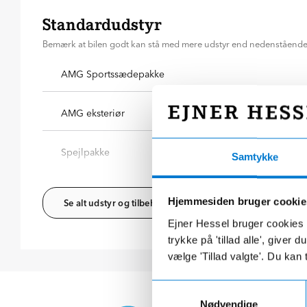
Standardudstyr
Bemærk at bilen godt kan stå med mere udstyr end nedenståend
AMG Sportssædepakke
AMG eksteriør
Spejlpakke
Samtykke
Hjemmesiden bruger cookie
Se alt udstyr og tilbehør
Ejner Hessel bruger cookies t
trykke på 'tillad alle', giver
vælge 'Tillad valgte'. Du kan 
Samtykkevalg
Nødvendige