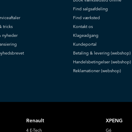
Book værkstedstid online
Find salgsafdeling
rviceaftaler
Find værksted
& tricks
Kontakt os
 nyheder
Klageadgang
ansiering
Kundeportal
nyhedsbrevet
Betaling & levering (webshop)
Handelsbetingelser (webshop)
Reklamationer (webshop)
Renault
XPENG
4 E-Tech
G6