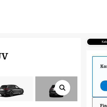
Kø
UV
Ko
+
5
Fin