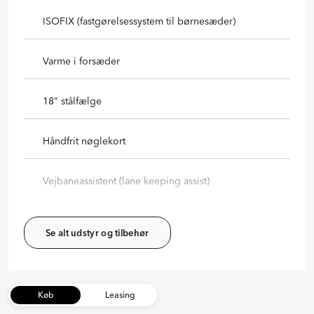
ISOFIX (fastgørelsessystem til børnesæder)
Varme i forsæder
18" stålfælge
Håndfrit nøglekort
Vejbaneassistent (lane keeping assist)
Se alt udstyr og tilbehør
Køb
Leasing