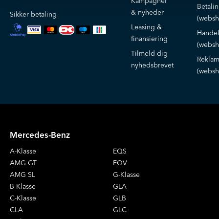
Kampagner
Betali
& nyheder
Sikker betaling
(websh
Leasing &
Handel
finansiering
(websh
Tilmeld dig
Reklam
nyhedsbrevet
(websh
Mercedes-Benz
A-Klasse
EQS
AMG GT
EQV
AMG SL
G-Klasse
B-Klasse
GLA
C-Klasse
GLB
CLA
GLC