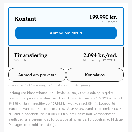
199.990 kr.
Kontant
Inkl moms
Anmod om tilbud
Finansiering
2.094 kr./md.
96 mdr.
Udbetaling: 39.998 kr.
Løbetid: 96 mdr
Variabel rente
Anmod om prøvetur
Kontakt os
ÅOP: 6.05 %
Priser er vist inkl. levering, indregistrering og klargøring
Tilpas din aftale
Forbrug ved blandet kørsel: 14,2 kWh/100 km, CO2 udledning: 0 g./km, .
Hvilken type rente ønsker du?
Finansiering på købekontrakt via Hessel Finans.Kontantpris 199.990 kr. Udbet.
Variabel
Fast
39.998 kr. Saml. kreditbeløb 159.992 kr. Mdl. ydelse 2.094 Kr. Løbetid 96
måneder. Variabel Debitorrente 2,11% . ÅOP 6,05%. Saml. kreditomk. 41.016
Hvor længe skal finansieringen løbe? (måneder)
kr. Saml. tilbagebetaling 201.008 kr.Etabl.omk. samt mdl. kontogebyr er
96 mdr. ( 8 år )
medtaget i alle beregninger. Forudsat betaling via BS. Fortrydelsesret 14 dage.
Der tages forbehold for tastefejl.
24
36
48
60
72
84
96