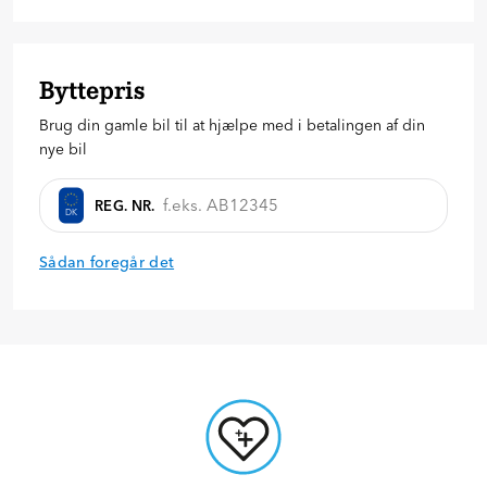
Hvor meget vil du betale på forhånd?
39.998
kr.
Byttepris
20
%
30
%
40
%
Brug din gamle bil til at hjælpe med i betalingen af din
Anmod om tilbud
nye bil
REG. NR.
DK
Sådan foregår det