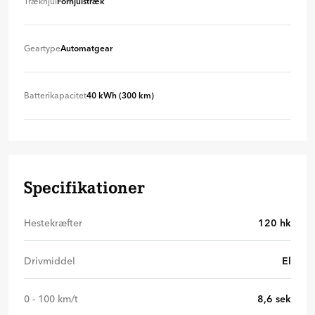
Trækhjul
Forhjulstræk
Forhjulstræk
+ 0 kr
Geartype
Automatgear
Automatgear
+ 0 kr
Batterikapacitet
40 kWh (300 km)
40 kWh (300 km)
+ 0 kr
Specifikationer
Hestekræfter
120
hk
Drivmiddel
El
0 - 100 km/t
8,6
sek