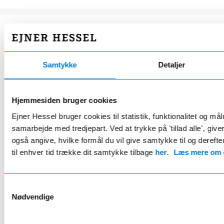
HESSEL PLUS
Renault fordelsaftale
Samtykke
Detaljer
649 kr/år
Eksklusivt for Renault ejere
Hjemmesiden bruger cookies
Ejner Hessel bruger cookies til statistik, funktionalitet og må
samarbejde med tredjepart. Ved at trykke på 'tillad alle', giv
15% rabat på værkstedet
også angive, hvilke formål du vil give samtykke til og derefte
12 gratis bilvaske pr. år
til enhver tid trække dit samtykke tilbage
her
.
Læs mere om c
2 gratis hjulskift pr. år
18 øre rabat pr. liter brændstof
Samtykkevalg
Nødvendige
Læs mere her