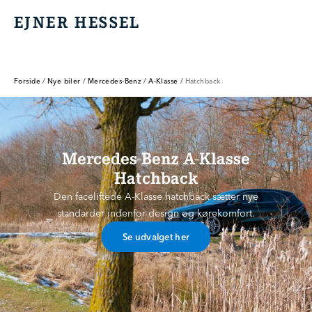
EJNER HESSEL
EJNER HESSEL
Forside
/
Nye biler
/
Mercedes-Benz
/
A-Klasse
/
Hatchback
Mercedes-Benz A-Klasse
Hatchback
Den faceliftede A-Klasse hatchback sætter nye
standarder indenfor design og kørekomfort.
Se udvalget her