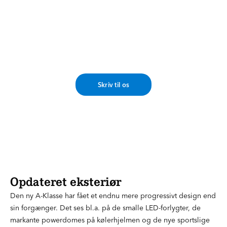
Har du nogle spørgsmål?
Vores eksperter står klar til at rådgive dig om stort
eller småt. Skriv til os ved at trykke på knappen
herunder, hvorefter vi vender tilbage til dig hurtigst
muligt.
Skriv til os
Opdateret eksteriør
Den ny A-Klasse har fået et endnu mere progressivt design end
sin forgænger. Det ses bl.a. på de smalle LED-forlygter, de
markante powerdomes på kølerhjelmen og de nye sportslige