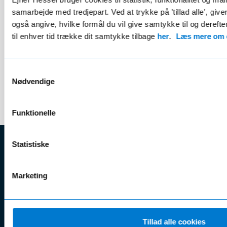
samarbejde med tredjepart. Ved at trykke på 'tillad alle', giv
81000 km
2023
Benzin (20.5 km/l)
8000 km
også angive, hvilke formål du vil give samtykke til og derefte
163 hk
08-2022
150 hk
til enhver tid trække dit samtykke tilbage
her
.
Læs mere om c
Kontant
279.900 kr.
Kontant
Samtykkevalg
Finansiering fra
Finansiering f
2.956 kr./md.
Nødvendige
Udbetaling 55.980 kr.
Funktionelle
Statistiske
EJNER HESSEL
Marketing
Bliv
Kunde
Ejner Hessel A/S
klogere på
Jyllandsvej 4, 7330 Brande
CVR nr.:
58811211
Book v
Tlf. nr.:
7211 5001
Brugte biler
online
Tillad alle cookies
E-mail:
info@hessel.dk