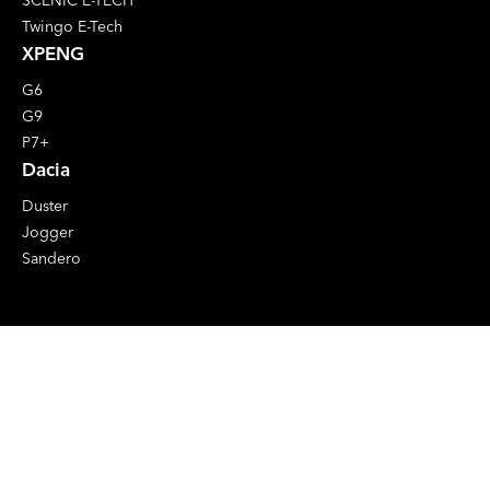
SCENIC E-TECH
Twingo E-Tech
XPENG
G6
G9
P7+
Dacia
Duster
Jogger
Sandero