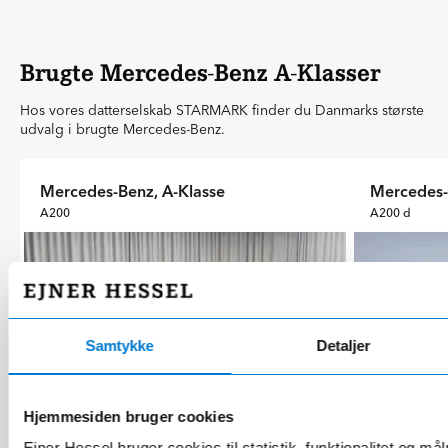
Brugte Mercedes-Benz A-Klasser
Hos vores datterselskab STARMARK finder du Danmarks største
udvalg i brugte Mercedes-Benz.
Mercedes-Benz, A-Klasse
Mercedes-
A200
A200 d
Samtykke
Detaljer
Hjemmesiden bruger cookies
Roskilde
Vejle
Ejner Hessel bruger cookies til statistik, funktionalitet og må