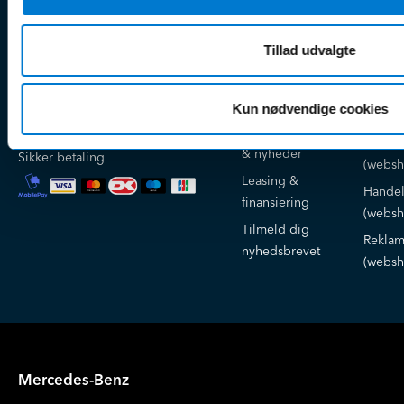
Nye biler
Find s
Fordels- &
Find v
Åbningstider
Tillad udvalgte
serviceaftaler
Kontak
Man - Fre:
07.30 - 17.30
Guides, tips
Klage
Weekend:
& tricks
Kun nødvendige cookies
Kundep
Kampagner
Betali
& nyheder
Sikker betaling
(websh
Leasing &
Handel
finansiering
(websh
Tilmeld dig
Reklam
nyhedsbrevet
(websh
Mercedes-Benz