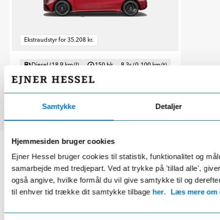
Ekstraudstyr for 35.208 kr.
Diesel (18.9 km/l)
150 hk
8.3s (0-100 km/t)
220 km/t
Forhjulstræk
Samtykke
Detaljer
Hjemmesiden bruger cookies
Ejner Hessel bruger cookies til statistik, funktionalitet og må
HESSEL STARPLUS COMPLETE
samarbejde med tredjepart. Ved at trykke på 'tillad alle', giv
Fordelsaftale
også angive, hvilke formål du vil give samtykke til og derefte
til enhver tid trække dit samtykke tilbage
her
.
Læs mere om c
kun 219 kr/md.*
Eksklusivt for Mercedes ejere