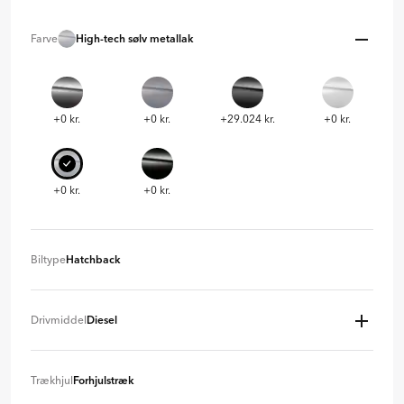
Farve
High-tech sølv metallak
+0 kr.
+0 kr.
+29.024 kr.
+0 kr.
+0 kr.
+0 kr.
Biltype
Hatchback
Hatchback
+ 0 kr
Drivmiddel
Diesel
Benzin
- 21.738 kr.
Trækhjul
Forhjulstræk