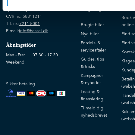
Bliv
Kunde
Ejner Hessel A/S
klogere på
Jyllandsvej 4, 7330 Brande
CVR nr.:
58811211
Book v
Tlf. nr.:
7211 5001
Brugte biler
online
E-mail:
info@hessel.dk
Nye biler
Find s
Fordels- &
Find v
Åbningstider
serviceaftaler
Kontak
Man - Fre:
07.30 - 17.30
Guides, tips
Klage
Weekend:
& tricks
Kundep
Kampagner
Betali
& nyheder
Sikker betaling
(websh
Leasing &
Handel
finansiering
(websh
Tilmeld dig
Reklam
nyhedsbrevet
(websh