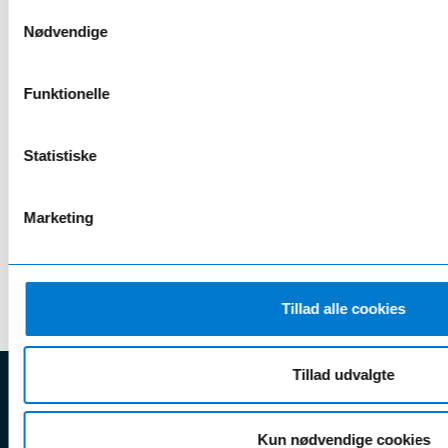
Samtykkevalg
Nødvendige
20% rabat på serviceeftersyn og reparationer
24 bilvaske årligt
Funktionelle
2 årlige hjulskift inkl. opbevaring
Gratis lånebil ifm. service
Statistiske
Læs mere her
Marketing
* Rabat opnås v. årlig betaling
Tillad alle cookies
Tillad udvalgte
EJNER HESSEL
Kun nødvendige cookies