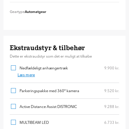
Diesel
+ 0 kr
Forhjulstræk
+ 0 kr
Geartype
Automatgear
Automatgear
+ 0 kr
Ekstraudstyr & tilbehør
Dette er ekstraudstyr som det er muligt at tilkøbe
Nedfældeligt anhængertræk
9.900 kr.
Læs mere
Parkeringspakke med 360° kamera
9.520 kr.
Active Distance Assist DISTRONIC
9.288 kr.
MULTIBEAM LED
6.733 kr.