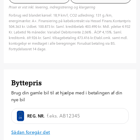
ÅOP: 4.15 %
Priser er vist inkl. levering, indregistrering og klargøring
Tilpas din aftale
Forbrug ved blandet kørsel: 18,9 km/l, CO2 udledning: 131 g./km,
Hvilken type rente ønsker du?
energimærke: A+. Finansiering på købekontrakt via Hessel Finans.Kontantpris
Variabel
Fast
504.363 kr. Udbet. 100.873 kr. Saml. kreditbeløb 403.490 kr. Mdl. ydelse 4.932
Kr. Løbetid 96 måneder. Variabel Debitorrente 2,06% . ÅOP 4,15%. Saml.
Hvor længe skal finansieringen løbe? (måneder)
kreditomk. 69.926 kr. Saml. tilbagebetaling 473.416 kr.Etabl.omk. samt mdl.
96 mdr. ( 8 år )
kontogebyr er medtaget i alle beregninger. Forudsat betaling via BS.
Fortrydelsesret 14 dage.
24
36
48
60
72
84
96
Hvor meget vil du betale på forhånd?
100.873
kr.
Byttepris
20
%
30
%
40
%
Brug din gamle bil til at hjælpe med i betalingen af din
Anmod om tilbud
nye bil
REG. NR.
DK
Sådan foregår det