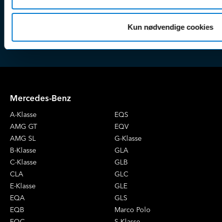
finansiering
(websh
Tilmeld dig
Reklam
Kun nødvendige cookies
nyhedsbrevet
(websh
Mercedes-Benz
A-Klasse
EQS
AMG GT
EQV
AMG SL
G-Klasse
B-Klasse
GLA
C-Klasse
GLB
CLA
GLC
E-Klasse
GLE
EQA
GLS
EQB
Marco Polo
EQC
S-Klasse