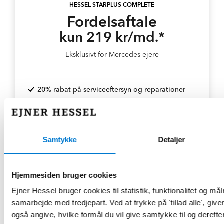
HESSEL STARPLUS COMPLETE
Fordelsaftale
kun 219 kr/md.*
Eksklusivt for Mercedes ejere
20% rabat på serviceeftersyn og reparationer
24 bilvaske årligt
2 årlige hjulskift inkl. opbevaring
Gratis lånebil ifm. service
Samtykke
Detaljer
Læs mere her
Hjemmesiden bruger cookies
* Rabat opnås v. årlig betaling
Ejner Hessel bruger cookies til statistik, funktionalitet og må
samarbejde med tredjepart. Ved at trykke på 'tillad alle', giv
også angive, hvilke formål du vil give samtykke til og derefte