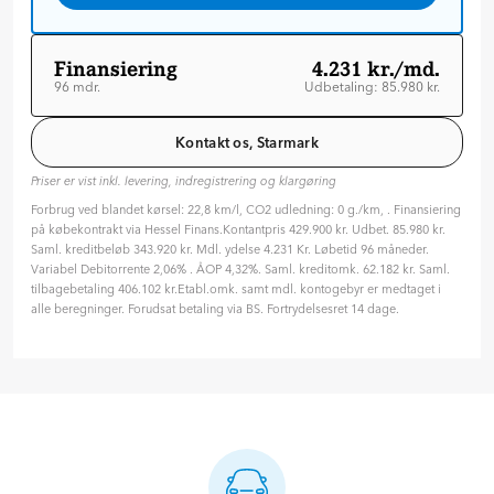
Finansiering
4.231 kr./md.
96 mdr.
Udbetaling: 85.980 kr.
Løbetid: 96 mdr
Variabel rente
Kontakt os, Starmark
ÅOP: 4.32 %
Priser er vist inkl. levering, indregistrering og klargøring
Tilpas din aftale
Forbrug ved blandet kørsel: 22,8 km/l, CO2 udledning: 0 g./km, . Finansiering
Hvilken type rente ønsker du?
på købekontrakt via Hessel Finans.Kontantpris 429.900 kr. Udbet. 85.980 kr.
Variabel
Fast
Saml. kreditbeløb 343.920 kr. Mdl. ydelse 4.231 Kr. Løbetid 96 måneder.
Variabel Debitorrente 2,06% . ÅOP 4,32%. Saml. kreditomk. 62.182 kr. Saml.
Hvor længe skal finansieringen løbe? (måneder)
tilbagebetaling 406.102 kr.Etabl.omk. samt mdl. kontogebyr er medtaget i
96 mdr. ( 8 år )
alle beregninger. Forudsat betaling via BS. Fortrydelsesret 14 dage.
24
36
48
60
72
84
96
Hvor meget vil du betale på forhånd?
85.980
kr.
20
%
30
%
40
%