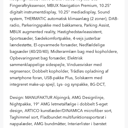
Fingeraftrykssensor, MBUX Navigation Premium, 10.25"
digitalt instrumentdisplay, 10.25" mediadisplay, Sound
system, THERMATIC automatisk klimaanlæg (2 zoner), DAB-
radio, Parkeringspakke med bakkamera, Parking Assist,
MBUX augmented reality, Hastighedstavleassistent,
Sportssæder, Sædekomfortpakke, 4-vejs justerbar
lændestøtte, El-opvarmede forsæder, Nedfældelige
bagsæder (40/20/40), Midterarmlæn bag med kopholdere,
Opbevaringsnet bag forsæder, Elektrisk
sammenklappelige sidespejle, Vinduesvisker med
regnsensor, Dobbelt kopholder, Trådløs opladning af
smartphone foran, USB-pakke Plus, Solskærm med
integreret make-up spejl, Lys- og synpakke, 8G-DCT,
Design: MANUFAKTUR Alpingrå, AMG Designlinje,
Nightpakke, 19" AMG letmetalfælge i dobbelt 5-eget
design, ARTICO kunstlæder/DINAMICA microfiber sort,
Taghimmel sort, Fladbundet multifunktionssportsrat i
nappalæder, AMG bundmåtter, Interiørlister i børstet