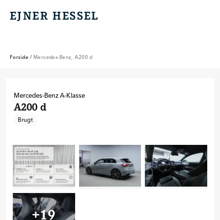
EJNER HESSEL
EJNER HESSEL
Forside
/
Mercedes-Benz, A200 d
Mercedes-Benz
A-Klasse
A200 d
Brugt
+
19