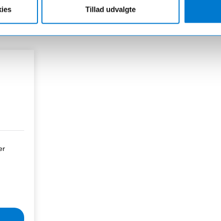
ies
Tillad udvalgte
er