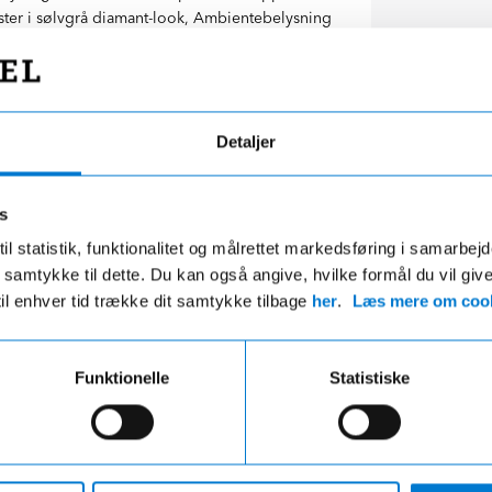
ister i sølvgrå diamant-look, Ambientebelysning
Benz stjerne, Belyste trinlister med logo,
akke, ISOFIX, Dæktryksovervågning,
r
Detaljer
s
il statistik, funktionalitet og målrettet markedsføring i samarbej
 du samtykke til dette. Du kan også angive, hvilke formål du vil giv
til enhver tid trække dit samtykke tilbage
her
.
Læs mere om cook
g efter fabriksstandarder
Alt samlet ét ste
Funktionelle
Statistiske
r mekanisk og kosmetisk klargjort.
Vi hjælper dig med bil, fors
ent se, at bilen har været brugt.
finansiering – nemt og over