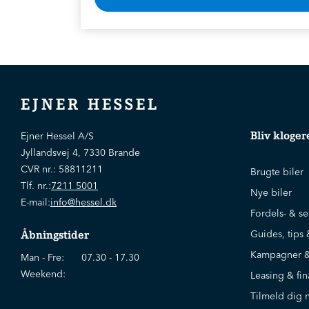
* Rabat opnås v. årlig betaling
EJNER HESSEL
Bliv kloger
Ejner Hessel A/S
Jyllandsvej 4, 7330 Brande
CVR nr.:
58811211
Brugte biler
Tlf. nr.:
7211 5001
Nye biler
E-mail:
info@hessel.dk
Fordels- & se
Guides, tips 
Åbningstider
Kampagner &
Man - Fre:
07.30 - 17.30
Weekend:
Leasing & fin
Tilmeld dig 