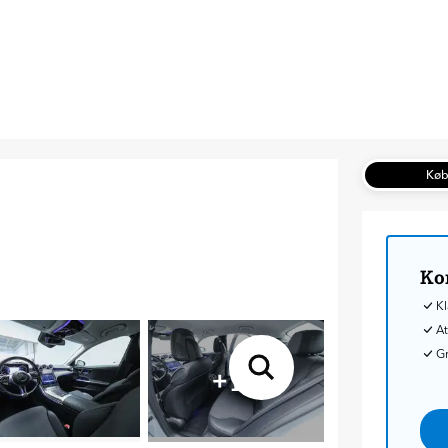
Kø
Ko
Kl
At
G
+
17