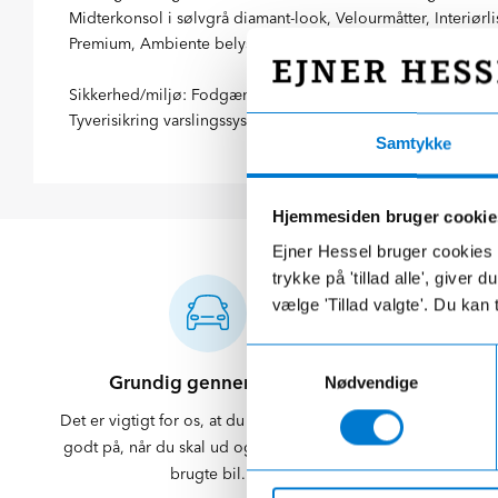
Midterkonsol i sølvgrå diamant-look, Velourmåtter, Interiørl
Premium, Ambiente belysning med lysprojektion af Mercedes-
Sikkerhed/miljø: Fodgængerbeskyttelse, PRE-SAFE, Tyverip
Tyverisikring varslingssystem, TIREFIT, Bagsædeseleindikato
Samtykke
Hjemmesiden bruger cookie
Ejner Hessel bruger cookies t
trykke på 'tillad alle', giver
vælge 'Tillad valgte'. Du kan 
Samtykkevalg
Grundig gennemgang
Klargørin
Nødvendige
Det er vigtigt for os, at du føler dig klædt
Din bil blive
godt på, når du skal ud og nyde din nye
Du kan sjæld
brugte bil.