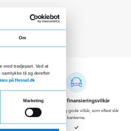
Om
de med tredjepart. Ved at
e samtykke til og derefter
ies på Hessel.dk
d
Attraktive finansieringsvilkår
Marketing
ikring og
Vi kan tilbyde dig gode vilkår, som oftest slår
skueligt.
bankerne.