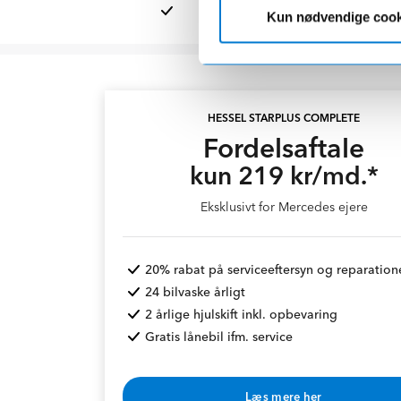
Kun nødvendige cook
HESSEL STARPLUS COMPLETE
Fordelsaftale
kun 219 kr/md.*
Eksklusivt for Mercedes ejere
20% rabat på serviceeftersyn og reparation
24 bilvaske årligt
2 årlige hjulskift inkl. opbevaring
Gratis lånebil ifm. service
Læs mere her