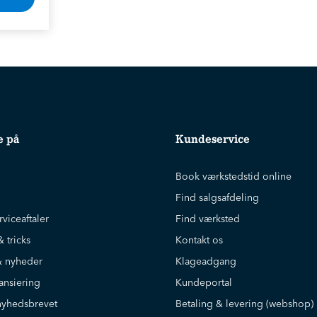
e på
Kundeservice
Book værkstedstid online
Find salgsafdeling
rviceaftaler
Find værksted
& tricks
Kontakt os
 nyheder
Klageadgang
ansiering
Kundeportal
nyhedsbrevet
Betaling & levering (webshop)