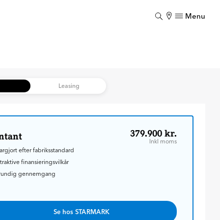
Menu
Luk
Luk
b
Leasing
379.900 kr.
ntant
Inkl moms
argjort efter fabriksstandard
traktive finansieringsvilkår
rundig gennemgang
Se hos STARMARK