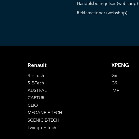
Handelsbetingelser (webshop)
Reklamationer (webshop)
Renault
XPENG
4 E-Tech
G6
5 E-Tech
G9
AUSTRAL
P7+
CAPTUR
CLIO
MEGANE E-TECH
SCENIC E-TECH
Twingo E-Tech