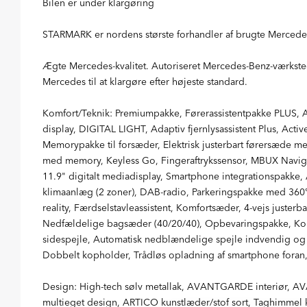
Bilen er under klargøring
STARMARK er nordens største forhandler af brugte Mercede
Ægte Mercedes-kvalitet. Autoriseret Mercedes-Benz-værksted
Mercedes til at klargøre efter højeste standard.
Komfort/Teknik: Premiumpakke, Førerassistentpakke PLUS, 
display, DIGITAL LIGHT, Adaptiv fjernlysassistent Plus, Activ
Memorypakke til forsæder, Elektrisk justerbart førersæde m
med memory, Keyless Go, Fingeraftrykssensor, MBUX Navigat
11.9" digitalt mediadisplay, Smartphone integrationspakke
klimaanlæg (2 zoner), DAB-radio, Parkeringspakke med 360
reality, Færdselstavleassistent, Komfortsæder, 4-vejs juste
Nedfældelige bagsæder (40/20/40), Opbevaringspakke, Kom
sidespejle, Automatisk nedblændelige spejle indvendig og
Dobbelt kopholder, Trådløs opladning af smartphone foran
Design: High-tech sølv metallak, AVANTGARDE interiør, AV
multieget design, ARTICO kunstlæder/stof sort, Taghimmel kr