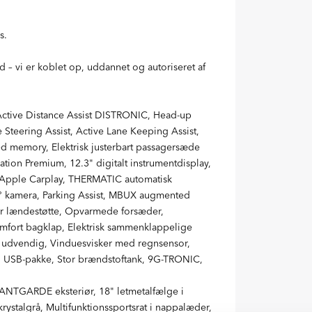
s.
 – vi er koblet op, uddannet og autoriseret af
Active Distance Assist DISTRONIC, Head-up
e Steering Assist, Active Lane Keeping Assist,
ed memory, Elektrisk justerbart passagersæde
ion Premium, 12.3" digitalt instrumentdisplay,
, Apple Carplay, THERMATIC automatisk
° kamera, Parking Assist, MBUX augmented
rbar lændestøtte, Opvarmede forsæder,
fort bagklap, Elektrisk sammenklappelige
 udvendig, Vinduesvisker med regnsensor,
, USB-pakke, Stor brændstoftank, 9G-TRONIC,
ANTGARDE eksteriør, 18" letmetalfælge i
ystalgrå, Multifunktionssportsrat i nappalæder,