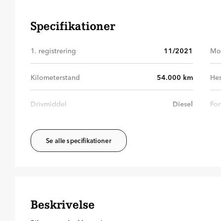
Specifikationer
1. registrering
11/2021
Mo
Kilometerstand
54.000
km
Hes
Drivmiddel
Diesel
For
Se alle specifikationer
Beskrivelse