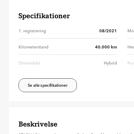
Specifikationer
1. registrering
08/2021
Mo
Kilometerstand
40.000
km
Hes
Drivmiddel
Hybrid
For
Se alle specifikationer
Beskrivelse