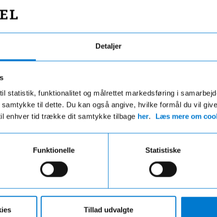
rator, TIREFIT, Bagsædeseleindikator,
Detaljer
s
il statistik, funktionalitet og målrettet markedsføring i samarbej
 du samtykke til dette. Du kan også angive, hvilke formål du vil giv
til enhver tid trække dit samtykke tilbage
her
.
Læs mere om cook
g efter fabriksstandarder
Alt samlet ét ste
r mekanisk og kosmetisk klargjort.
Vi hjælper dig med bil, fors
Funktionelle
Statistiske
ent se, at bilen har været brugt.
finansiering – nemt og over
ies
Tillad udvalgte