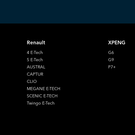
Renault
XPENG
4 E-Tech
G6
5 E-Tech
G9
AUSTRAL
P7+
CAPTUR
CLIO
MEGANE E-TECH
SCENIC E-TECH
Twingo E-Tech