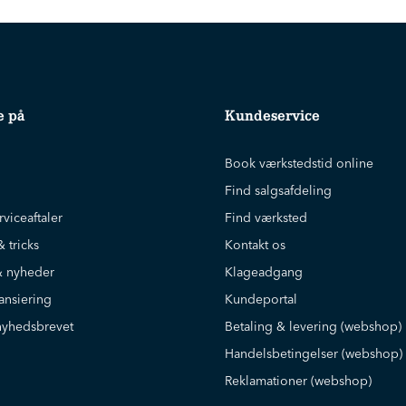
e på
Kundeservice
Book værkstedstid online
Find salgsafdeling
rviceaftaler
Find værksted
& tricks
Kontakt os
 nyheder
Klageadgang
ansiering
Kundeportal
nyhedsbrevet
Betaling & levering (webshop)
Handelsbetingelser (webshop)
Reklamationer (webshop)