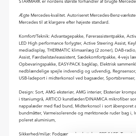
STARMARK er nordens største forhandler af brugte Mercede
Ægte Mercedes-kvalitet. Autoriseret Mercedes-Benz-værksted
Mercedes til at klargøre efter højeste standard.
Komfort/Teknik: Advantagepakke, Førerassistentpakke, Acti
LED High performance forlygter, Active Steering Assist, Key
mediadisplay, THERMATIC klimaanlæg (2 zoner), DAB-radio
Assist, Færdselstavleassistent, Sædekomfortpakke, 4-vejs 
Opbevaringspakke, EASY-PACK bagklap, Elektrisk sammenkl
nedblændelige spejle indvendig og udvendig, Regnsensor,
USB-ladeport i midterkonsol ved bagsæder, Sportsbremser
Design: Sort, AMG eksteriør, AMG interiør, Eksteriør kromp
i titaniumgrå, ARTICO kunstlæder/DINAMICA mikrofiber sort
nappalæder med flad bund, Midterkonsol i sort åbenporet as
bundmåtter, Varmeisolerende og mørktonede ruder bag i, Ind
poleret aluminium,
Sikkerhed/miljø: Fodgængerbeskyttelse, PRE-SAFE, Tyverip