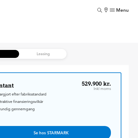
Menu
Luk
Luk
b
Leasing
529.900 kr.
ntant
Inkl moms
argjort efter fabriksstandard
traktive finansieringsvilkår
rundig gennemgang
Se hos STARMARK