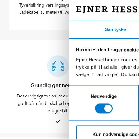
Tyverisikring varslingssystem, Knæairbag, Udvendig lydgene
Ladekabel (5 meter) til wallbox og offentlig ladning.
Samtykke
Hjemmesiden bruger cookie
Ejner Hessel bruger cookies t
trykke på 'tillad alle', giver
vælge 'Tillad valgte'. Du kan 
Grundig gennemgang
Klargørin
Samtykkevalg
Det er vigtigt for os, at du føler dig klædt
Din bil blive
Nødvendige
godt på, når du skal ud og nyde din nye
Du kan sjæld
brugte bil.
Kun nødvendige cook