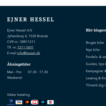
EJNER HESSEL
Bliv kloger
Ejner Hessel A/S
Jyllandsvej 4, 7330 Brande
CVR nr.:
58811211
Brugte biler
Tlf. nr.:
7211 5001
Nye biler
E-mail:
info@hessel.dk
Fordels- & se
Guides, tips 
Åbningstider
Kampagner &
Man - Fre:
07.30 - 17.30
Weekend:
Leasing & fin
Tilmeld dig 
Sikker betaling