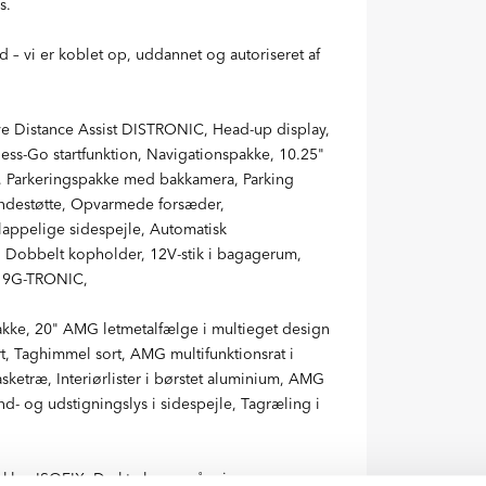
s.
 – vi er koblet op, uddannet og autoriseret af
ve Distance Assist DISTRONIC, Head-up display,
less-Go startfunktion, Navigationspakke, 10.25"
, Parkeringspakke med bakkamera, Parking
lændestøtte, Opvarmede forsæder,
appelige sidespejle, Automatisk
 Dobbelt kopholder, 12V-stik i bagagerum,
, 9G-TRONIC,
akke, 20" AMG letmetalfælge i multieget design
, Taghimmel sort, AMG multifunktionsrat i
ketræ, Interiørlister i børstet aluminium, AMG
- og udstigningslys i sidespejle, Tagræling i
akke, ISOFIX, Dæktryksovervågning,