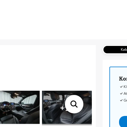
Kø
Ko
Kl
At
G
+
17