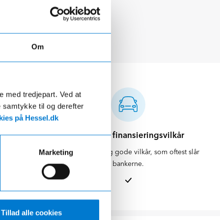
Om
de med tredjepart. Ved at
e samtykke til og derefter
ies på Hessel.dk
d
Attraktive finansieringsvilkår
ikring og
Vi kan tilbyde dig gode vilkår, som oftest slår
Marketing
skueligt.
bankerne.
Tillad alle cookies