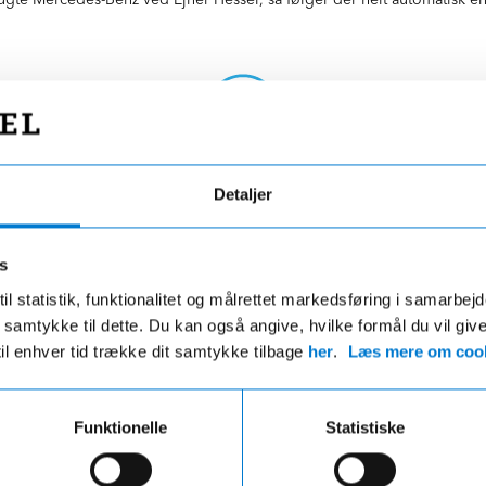
Grundig gennemgang
Detaljer
Du får en grundig introduktion til din
Mercedes af en ekspert, du altid kan kontakte,
s
hvis du måtte have de mindste spørgsmål
il statistik, funktionalitet og målrettet markedsføring i samarbej
 du samtykke til dette. Du kan også angive, hvilke formål du vil giv
til enhver tid trække dit samtykke tilbage
her
.
Læs mere om cook
Funktionelle
Statistiske