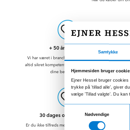
+ 50 års erfaring
Samtykke
Vi har været i branchen i mange år, så du er
altid sikret kompetent rådgivning med dig og
Hjemmesiden bruger cookie
dine behov i fokus
Ejner Hessel bruger cookies t
trykke på 'tillad alle', giver
vælge 'Tillad valgte'. Du kan 
Samtykkevalg
Nødvendige
30 dages ombytningsret
Er du ikke tilfreds med din bil, så har du hele