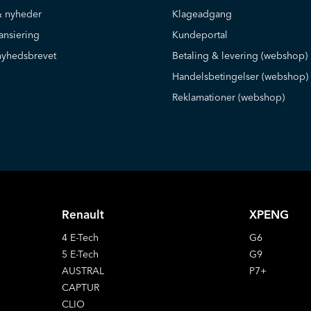
 nyheder
Klageadgang
ansiering
Kundeportal
nyhedsbrevet
Betaling & levering (webshop)
Handelsbetingelser (webshop)
Reklamationer (webshop)
Renault
XPENG
4 E-Tech
G6
5 E-Tech
G9
AUSTRAL
P7+
CAPTUR
CLIO