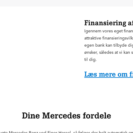
Finansiering a
Igennem vores eget finans
attraktive finansieringsv
egen bank kan tilbyde di
ønsker, således at vi kan
til dig.
Læs mere om f
Dine Mercedes fordele
ugte Mercedes-Benz ved Ejner Hessel, så følger der helt automatisk e