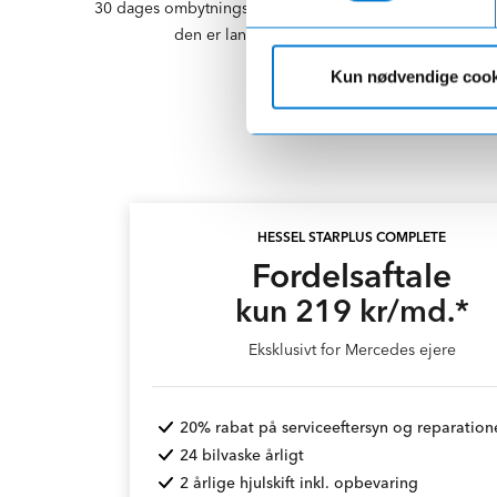
30 dages ombytningsret hos Ejner Hessel - og
den er landsdækkende!
Kun nødvendige cook
HESSEL STARPLUS COMPLETE
Fordelsaftale
kun 219 kr/md.*
Eksklusivt for Mercedes ejere
20% rabat på serviceeftersyn og reparation
24 bilvaske årligt
2 årlige hjulskift inkl. opbevaring