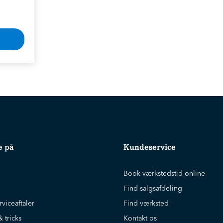
e på
Kundeservice
Book værkstedstid online
Find salgsafdeling
rviceaftaler
Find værksted
& tricks
Kontakt os