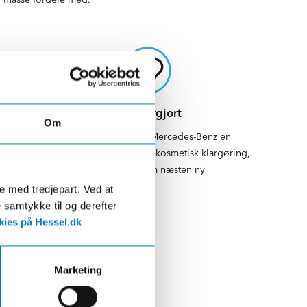
Top klargjort
Om
Vi giver din brugte Mercedes-Benz en
omfattende mekanisk og kosmetisk klargøring,
så den står som næsten ny
de med tredjepart. Ved at
e samtykke til og derefter
ies på Hessel.dk
Marketing