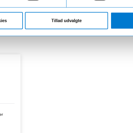
ies
Tillad udvalgte
er