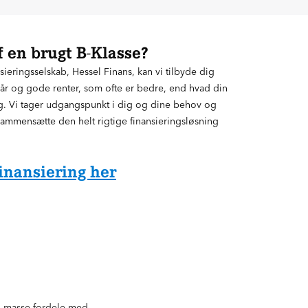
f en brugt B-Klasse?
ieringsselskab, Hessel Finans, kan vi tilbyde dig
ilkår og gode renter, som ofte er bedre, end hvad din
g. Vi tager udgangspunkt i dig og dine behov og
 sammensætte den helt rigtige finansieringsløsning
inansiering her
n masse fordele med.