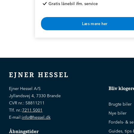
Gratis lånebil ifm. service
Læs mere her
* Rabat opnås v. årlig betaling
EJNER HESSEL
Bliv kloger
Ejner Hessel A/S
Jyllandsvej 4, 7330 Brande
CVR nr.:
58811211
Brugte biler
Tlf. nr.:
7211 5001
Nye biler
E-mail:
info@hessel.dk
Fordels- & se
Guides, tips 
Åbningstider