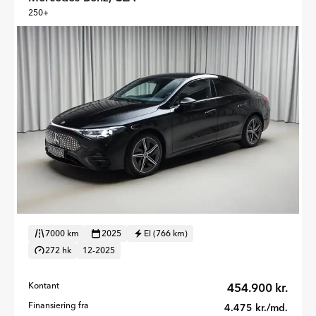
250+
7000 km
2025
El (766 km)
272 hk
12-2025
Kontant
454.900 kr.
Finansiering fra
4.475 kr./md.