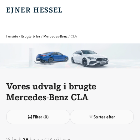
EJNER HESSEL
EJNER HESSEL
Forside
/
Brugte biler
/
Mercedes-Benz
/
CLA
Vores udvalg i brugte
Mercedes-Benz CLA
Filter
(0)
Sorter efter
Vi fandt
29
brugte CLA på lager