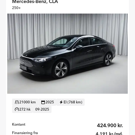
Mercedes-Benz, CLA
250+
21000 km
2025
El (768 km)
272 hk
09-2025
Kontant
424.900 kr.
Finansiering fra
4.191 kr./md.