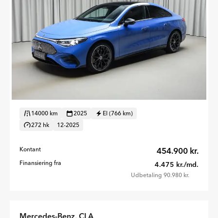
14000 km
2025
El (766 km)
272 hk
12-2025
Kontant
454.900 kr.
Finansiering fra
4.475 kr./md.
Udbetaling 90.980 kr.
Mercedes-Benz, CLA