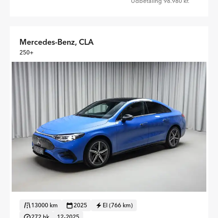
Udbetaling 98.980 kr.
Mercedes-Benz, CLA
250+
13000 km
2025
El (766 km)
272 hk
12-2025