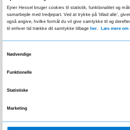
Kontant
474.900 kr.
Ejner Hessel bruger cookies til statistik, funktionalitet og må
Finansiering fra
4.663 kr./md.
samarbejde med tredjepart. Ved at trykke på 'tillad alle', giv
Udbetaling 94.980 kr.
også angive, hvilke formål du vil give samtykke til og derefte
til enhver tid trække dit samtykke tilbage
her
.
Læs mere om c
Mercedes-Benz, CLA
250+
Samtykkevalg
Nødvendige
Funktionelle
Statistiske
Marketing