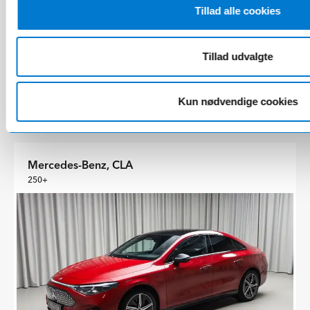
Tillad alle cookies
18000 km
2025
El (738 km)
272 hk
11-2025
Tillad udvalgte
Kontant
484.900 kr.
Finansiering fra
4.758 kr./md.
Kun nødvendige cookies
Udbetaling 96.980 kr.
Mercedes-Benz, CLA
250+