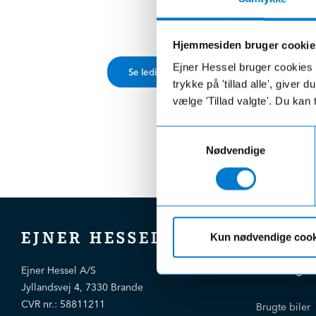
udkig efter din kommende elevplads eller blot
næste skridt (opad) på karrierestigen. Hos Hes
Hjemmesiden bruger cookie
der lavt til loftet og mulighederne er uendeli
Ejner Hessel bruger cookies t
Se ledige stillinger her
trykke på 'tillad alle', giver
vælge 'Tillad valgte'. Du kan 
Samtykkevalg
Nødvendige
EJNER HESSEL
Kun nødvendige cook
Bliv kloger
Ejner Hessel A/S
Jyllandsvej 4, 7330 Brande
CVR nr.:
58811211
Brugte biler