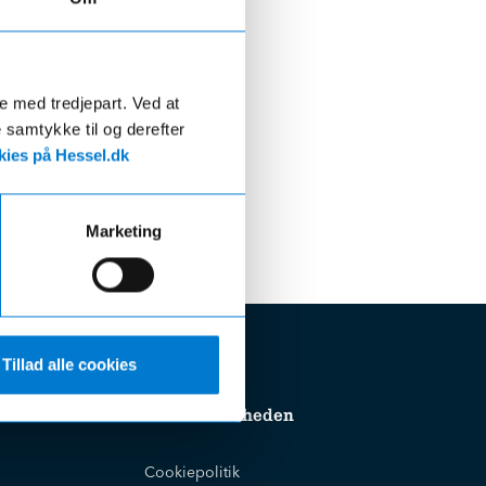
de med tredjepart. Ved at
e samtykke til og derefter
ies på Hessel.dk
Marketing
Tillad alle cookies
Om virksomheden
Cookiepolitik