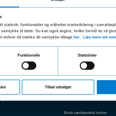
 dit
sel er
s
ge.
il statistik, funktionalitet og målrettet markedsføring i samarbej
 du samtykke til dette. Du kan også angive, hvilke formål du vil giv
til enhver tid trække dit samtykke tilbage
her
.
Læs mere om cook
Funktionelle
Statistiske
ies
Tillad udvalgte
e på
Kundeservice
Book værkstedstid online