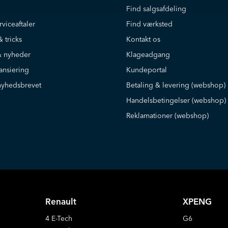
Find salgsafdeling
rviceaftaler
Find værksted
& tricks
Kontakt os
 nyheder
Klageadgang
ansiering
Kundeportal
nyhedsbrevet
Betaling & levering (webshop)
Handelsbetingelser (webshop)
Reklamationer (webshop)
Renault
XPENG
4 E-Tech
G6