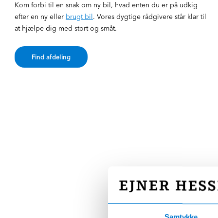
Kom forbi til en snak om ny bil, hvad enten du er på udkig
efter en ny eller
brugt bil
. Vores dygtige rådgivere står klar til
at hjælpe dig med stort og småt.
Find afdeling
Vil du være en del af
Hessel familien?
Vi leder altid efter nye talenter, hvad end du e
Samtykke