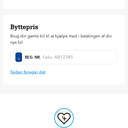
24
36
48
60
72
84
96
Hvor meget vil du betale på forhånd?
67.998
kr.
Byttepris
20
%
30
%
40
%
Brug din gamle bil til at hjælpe med i betalingen af din
Anmod om tilbud
nye bil
REG. NR.
DK
Sådan foregår det