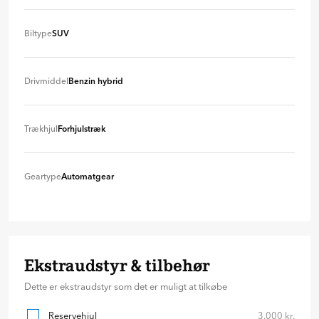
Biltype
SUV
SUV
+ 0 kr
Drivmiddel
Benzin hybrid
Benzin hybrid
+ 0 kr
Trækhjul
Forhjulstræk
Forhjulstræk
+ 0 kr
Geartype
Automatgear
Automatgear
+ 0 kr
Ekstraudstyr & tilbehør
Dette er ekstraudstyr som det er muligt at tilkøbe
Reservehjul
3.000 kr.