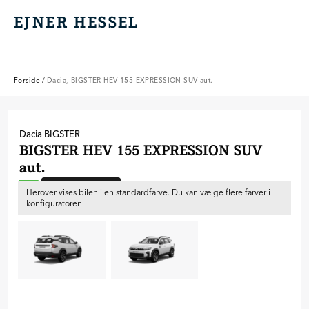
EJNER HESSEL
EJNER HESSEL
Forside
/
Dacia, BIGSTER HEV 155 EXPRESSION SUV aut.
Dacia
BIGSTER
BIGSTER HEV 155 EXPRESSION SUV
aut.
Ny bil til bestilling
A++
Herover vises bilen i en standardfarve. Du kan vælge flere farver i
konfiguratoren.