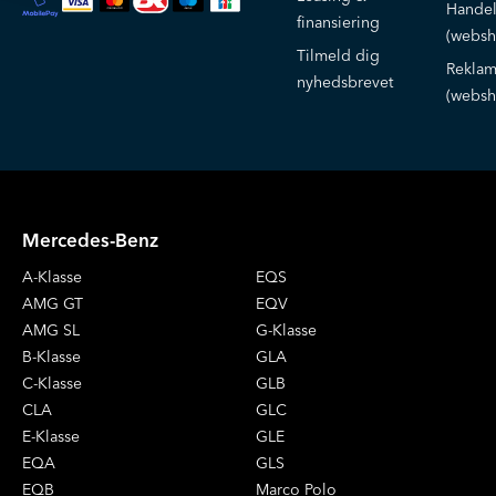
Handel
finansiering
(websh
Tilmeld dig
Reklam
nyhedsbrevet
(websh
Mercedes-Benz
A-Klasse
EQS
AMG GT
EQV
AMG SL
G-Klasse
B-Klasse
GLA
C-Klasse
GLB
CLA
GLC
E-Klasse
GLE
EQA
GLS
EQB
Marco Polo