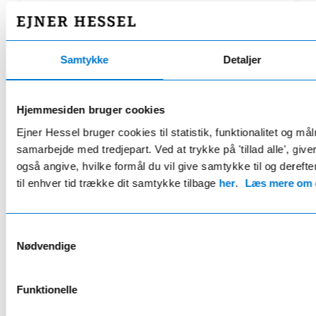
HESSEL PLUS
Dacia fordelsaftale
Samtykke
Detaljer
kun 649 kr/år
Eksklusivt hos Ejner Hessel
Hjemmesiden bruger cookies
Ejner Hessel bruger cookies til statistik, funktionalitet og må
12 bilvaske årligt
samarbejde med tredjepart. Ved at trykke på 'tillad alle', giv
Rabat når du tanker brændstof
også angive, hvilke formål du vil give samtykke til og derefte
2 årlige hjulskift
til enhver tid trække dit samtykke tilbage
her
.
Læs mere om c
15% rabat på værkstedet*
Samtykkevalg
Læs mere her
Nødvendige
* Gælder ikke serviceeftersyn
Funktionelle