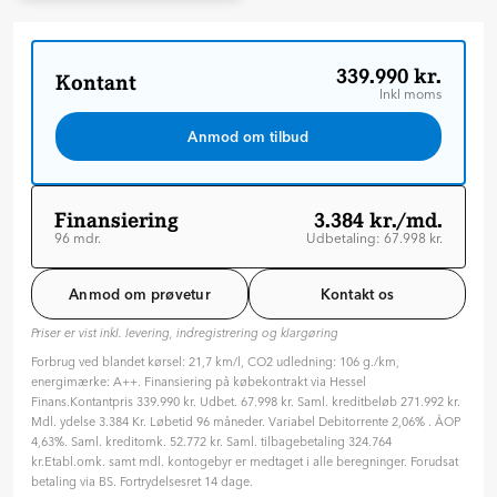
339.990 kr.
Kontant
Inkl moms
Anmod om tilbud
Finansiering
3.384 kr./md.
96 mdr.
Udbetaling: 67.998 kr.
Løbetid: 96 mdr
Variabel rente
Anmod om prøvetur
Kontakt os
ÅOP: 4.63 %
Priser er vist inkl. levering, indregistrering og klargøring
Tilpas din aftale
Forbrug ved blandet kørsel: 21,7 km/l, CO2 udledning: 106 g./km,
Hvilken type rente ønsker du?
energimærke: A++. Finansiering på købekontrakt via Hessel
Variabel
Fast
Finans.Kontantpris 339.990 kr. Udbet. 67.998 kr. Saml. kreditbeløb 271.992 kr.
Mdl. ydelse 3.384 Kr. Løbetid 96 måneder. Variabel Debitorrente 2,06% . ÅOP
Hvor længe skal finansieringen løbe? (måneder)
4,63%. Saml. kreditomk. 52.772 kr. Saml. tilbagebetaling 324.764
96 mdr. ( 8 år )
kr.Etabl.omk. samt mdl. kontogebyr er medtaget i alle beregninger. Forudsat
betaling via BS. Fortrydelsesret 14 dage.