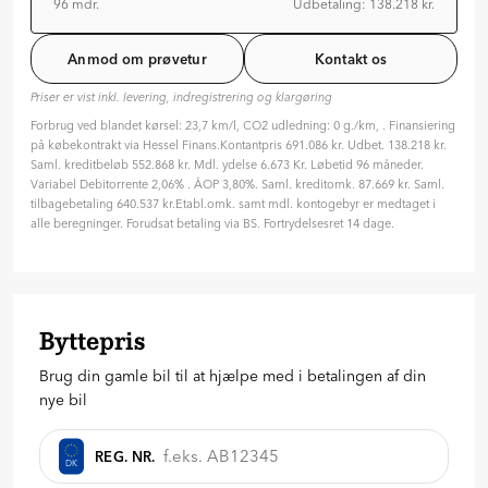
96 mdr.
Udbetaling: 138.218 kr.
Løbetid: 96 mdr
Variabel rente
Anmod om prøvetur
Kontakt os
ÅOP: 3.8 %
Priser er vist inkl. levering, indregistrering og klargøring
Tilpas din aftale
Forbrug ved blandet kørsel: 23,7 km/l, CO2 udledning: 0 g./km, . Finansiering
Hvilken type rente ønsker du?
på købekontrakt via Hessel Finans.Kontantpris 691.086 kr. Udbet. 138.218 kr.
Variabel
Fast
Saml. kreditbeløb 552.868 kr. Mdl. ydelse 6.673 Kr. Løbetid 96 måneder.
Variabel Debitorrente 2,06% . ÅOP 3,80%. Saml. kreditomk. 87.669 kr. Saml.
Hvor længe skal finansieringen løbe? (måneder)
tilbagebetaling 640.537 kr.Etabl.omk. samt mdl. kontogebyr er medtaget i
96 mdr. ( 8 år )
alle beregninger. Forudsat betaling via BS. Fortrydelsesret 14 dage.
24
36
48
60
72
84
96
Hvor meget vil du betale på forhånd?
138.218
kr.
Byttepris
20
%
30
%
40
%
Brug din gamle bil til at hjælpe med i betalingen af din
nye bil
Anmod om tilbud
REG. NR.
DK