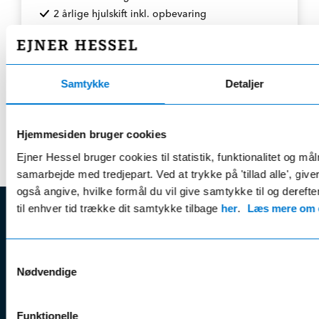
2 årlige hjulskift inkl. opbevaring
Gratis lånebil ifm. service
Læs mere her
Samtykke
Detaljer
* Rabat opnås v. årlig betaling
Hjemmesiden bruger cookies
Ejner Hessel bruger cookies til statistik, funktionalitet og må
samarbejde med tredjepart. Ved at trykke på 'tillad alle', giv
også angive, hvilke formål du vil give samtykke til og derefte
til enhver tid trække dit samtykke tilbage
her
.
Læs mere om c
EJNER HESSEL
Samtykkevalg
Bliv
Kunde
Ejner Hessel A/S
Nødvendige
klogere på
Jyllandsvej 4, 7330 Brande
CVR nr.:
58811211
Book v
Tlf. nr.:
7211 5001
Brugte biler
online
Funktionelle