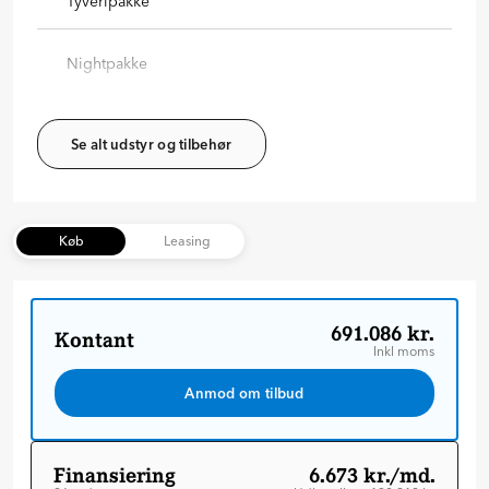
Tyveripakke
Nightpakke
Se alt udstyr og tilbehør
Køb
Leasing
691.086 kr.
Kontant
Inkl moms
Anmod om tilbud
Finansiering
6.673 kr./md.