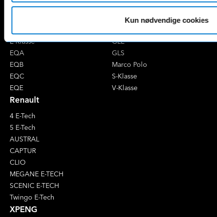
B-Klasse
GLA
C-Klasse
GLB
Kun nødvendige cookies
CLA
GLC
E-Klasse
GLE
EQA
GLS
EQB
Marco Polo
EQC
S-Klasse
EQE
V-Klasse
Renault
4 E-Tech
5 E-Tech
AUSTRAL
CAPTUR
CLIO
MEGANE E-TECH
SCENIC E-TECH
Twingo E-Tech
XPENG