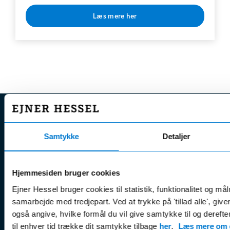
Læs mere her
* Rabat opnås v. årlig betaling
EJNER HESSEL
Samtykke
Detaljer
Bliv
Kunde
Ejner Hessel A/S
klogere på
Jyllandsvej 4, 7330 Brande
CVR nr.:
58811211
Book v
Hjemmesiden bruger cookies
Tlf. nr.:
7211 5001
Brugte biler
online
Ejner Hessel bruger cookies til statistik, funktionalitet og må
E-mail:
info@hessel.dk
Nye biler
Find s
samarbejde med tredjepart. Ved at trykke på 'tillad alle', giv
også angive, hvilke formål du vil give samtykke til og derefte
Fordels- &
Find v
Åbningstider
til enhver tid trække dit samtykke tilbage
her
.
Læs mere om c
serviceaftaler