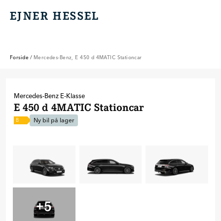
EJNER HESSEL
EJNER HESSEL
Forside
/
Mercedes-Benz, E 450 d 4MATIC Stationcar
Mercedes-Benz
E-Klasse
E 450 d 4MATIC Stationcar
Ny bil på lager
B
+
5