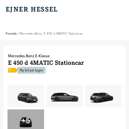
EJNER HESSEL
EJNER HESSEL
Forside
/
Mercedes-Benz, E 450 d 4MATIC Stationcar
Mercedes-Benz
E-Klasse
E 450 d 4MATIC Stationcar
Ny bil på lager
B
+
5