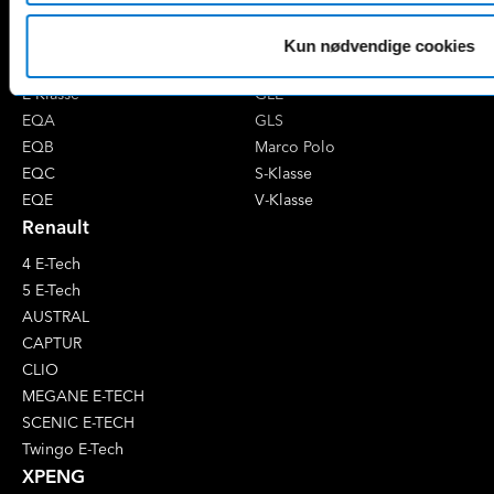
B-Klasse
GLA
C-Klasse
GLB
Kun nødvendige cookies
CLA
GLC
E-Klasse
GLE
EQA
GLS
EQB
Marco Polo
EQC
S-Klasse
EQE
V-Klasse
Renault
4 E-Tech
5 E-Tech
AUSTRAL
CAPTUR
CLIO
MEGANE E-TECH
SCENIC E-TECH
Twingo E-Tech
XPENG