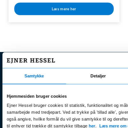
Læs mere her
* Rabat opnås v. årlig betaling
EJNER HESSEL
Samtykke
Detaljer
Bliv
Kunde
Ejner Hessel A/S
klogere på
Jyllandsvej 4, 7330 Brande
CVR nr.:
58811211
Book v
Hjemmesiden bruger cookies
Tlf. nr.:
7211 5001
Brugte biler
online
Ejner Hessel bruger cookies til statistik, funktionalitet og må
E-mail:
info@hessel.dk
Nye biler
Find s
samarbejde med tredjepart. Ved at trykke på 'tillad alle', giv
også angive, hvilke formål du vil give samtykke til og derefte
Fordels- &
Find v
Åbningstider
til enhver tid trække dit samtykke tilbage
her
.
Læs mere om c
serviceaftaler