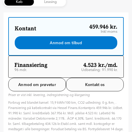
Køb
Leasing
459.946 kr.
Kontant
Inkl moms
Anmod om tilbud
Finansiering
4.523 kr./md.
96 mdr.
Udbetaling: 91.990 kr.
Løbetid: 96 mdr
Variabel rente
Anmod om prøvetur
Kontakt os
ÅOP: 4.3 %
Priser er vist inkl. levering, indregistrering og klargøring
Tilpas din aftale
Forbrug ved blandet kørsel: 15,9 kWh/100 km, CO2 udledning: 0 g./km, .
Hvilken type rente ønsker du?
Finansiering på købekontrakt via Hessel Finans.Kontantpris 459.946 kr. Udbet.
Variabel
Fast
91.990 kr. Saml. kreditbeløb 367.956 kr. Mdl. ydelse 4.523 Kr. Løbetid 96
måneder. Variabel Debitorrente 2,11% . ÅOP 4,30%. Saml. kreditomk. 66.170
Hvor længe skal finansieringen løbe? (måneder)
kr. Saml. tilbagebetaling 434.126 kr.Etabl.omk. samt mdl. kontogebyr er
96 mdr. ( 8 år )
medtaget i alle beregninger. Forudsat betaling via BS. Fortrydelsesret 14 dage.