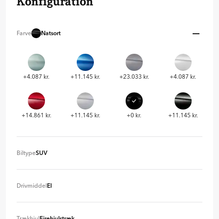
Konfiguration
Farve
Natsort
+4.087 kr.
+11.145 kr.
+23.033 kr.
+4.087 kr.
+14.861 kr.
+11.145 kr.
+0 kr.
+11.145 kr.
Biltype
SUV
SUV
+ 0 kr
Drivmiddel
El
El
+ 0 kr
Trækhjul
Firehjulstræk