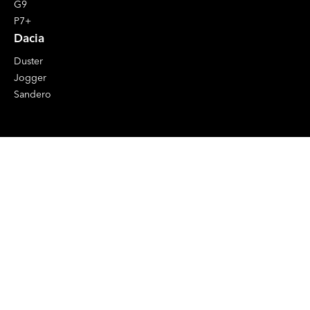
G9
P7+
Dacia
Duster
Jogger
Sandero