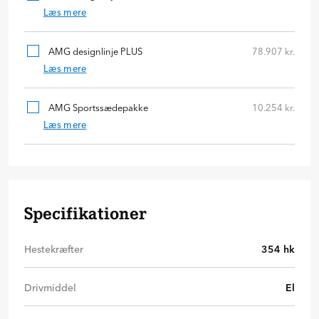
Læs mere
AMG designlinje PLUS
78.907 kr.
Læs mere
AMG Sportssædepakke
10.254 kr.
Læs mere
Specifikationer
Hestekræfter
354
hk
Drivmiddel
El