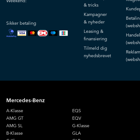
Weekend:
& tricks
Kundep
Kampagner
Betali
& nyheder
Sikker betaling
(websh
Leasing &
Handel
finansiering
(websh
Tilmeld dig
Reklam
nyhedsbrevet
(websh
Mercedes-Benz
A-Klasse
EQS
AMG GT
EQV
AMG SL
G-Klasse
B-Klasse
GLA