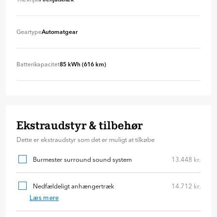
Firehjulstræk
+ 0 kr
Geartype
Automatgear
Automatgear
+ 0 kr
Batterikapacitet
85 kWh (616 km)
85 kWh (616 km)
+ 0 kr
Ekstraudstyr & tilbehør
Dette er ekstraudstyr som det er muligt at tilkøbe
Burmester surround sound system
13.448 kr.
Nedfældeligt anhængertræk
14.712 kr.
Læs mere