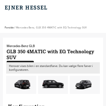
EJNER HESSEL
EJNER HESSEL
Forside
/
Mercedes-Benz, GLB 350 4MATIC with EQ Technology SUV
Mercedes-Benz
GLB
GLB 350 4MATIC with EQ Technology
SUV
Ny bil til bestilling
Herover vises bilen i en standardfarve. Du kan vælge flere farver i
konfiguratoren.