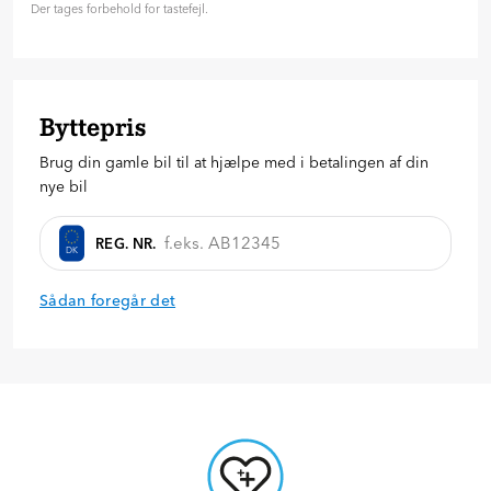
Der tages forbehold for tastefejl.
24
36
48
60
72
84
96
Hvor meget vil du betale på forhånd?
91.990
kr.
Byttepris
20
%
30
%
40
%
Brug din gamle bil til at hjælpe med i betalingen af din
Anmod om tilbud
nye bil
REG. NR.
DK
Sådan foregår det