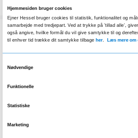
Hjemmesiden bruger cookies
Ejner Hessel bruger cookies til statistik, funktionalitet og må
samarbejde med tredjepart. Ved at trykke på 'tillad alle', giv
også angive, hvilke formål du vil give samtykke til og derefte
til enhver tid trække dit samtykke tilbage
her
.
Læs mere om c
HESSEL STARPLUS COMPLETE
Fordelsaftale
kun 219 kr/md.*
Samtykkevalg
Nødvendige
Eksklusivt for Mercedes ejere
Funktionelle
20% rabat på serviceeftersyn og reparationer
24 bilvaske årligt
Statistiske
2 årlige hjulskift inkl. opbevaring
Gratis lånebil ifm. service
Marketing
Læs mere her