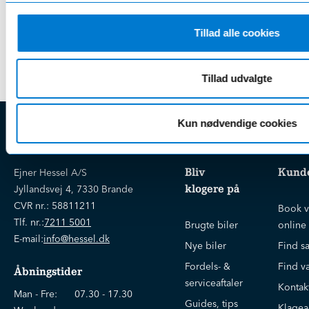
Tillad alle cookies
* Rabat opnås v. årlig betaling
Tillad udvalgte
Kun nødvendige cookies
EJNER HESSEL
Bliv
Kunde
Ejner Hessel A/S
klogere på
Jyllandsvej 4, 7330 Brande
CVR nr.:
58811211
Book v
Tlf. nr.:
7211 5001
Brugte biler
online
E-mail:
info@hessel.dk
Nye biler
Find s
Fordels- &
Find v
Åbningstider
serviceaftaler
Kontak
Man - Fre:
07.30 - 17.30
Guides, tips
Klage