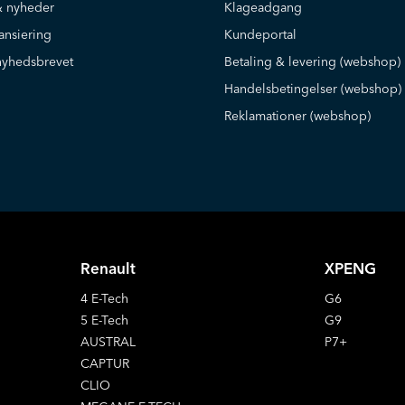
 nyheder
Klageadgang
ansiering
Kundeportal
nyhedsbrevet
Betaling & levering (webshop)
Handelsbetingelser (webshop)
Reklamationer (webshop)
Renault
XPENG
4 E-Tech
G6
5 E-Tech
G9
AUSTRAL
P7+
CAPTUR
CLIO