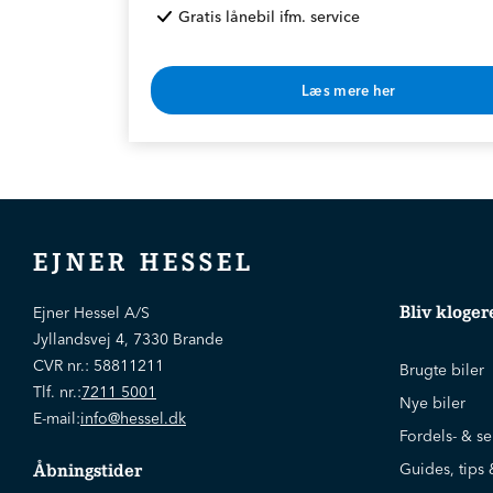
Gratis lånebil ifm. service
Læs mere her
* Rabat opnås v. årlig betaling
EJNER HESSEL
Bliv kloger
Ejner Hessel A/S
Jyllandsvej 4, 7330 Brande
CVR nr.:
58811211
Brugte biler
Tlf. nr.:
7211 5001
Nye biler
E-mail:
info@hessel.dk
Fordels- & se
Guides, tips 
Åbningstider