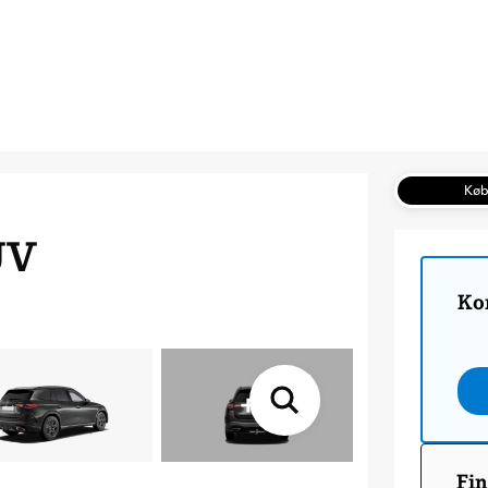
Kø
UV
Ko
+
5
Fin