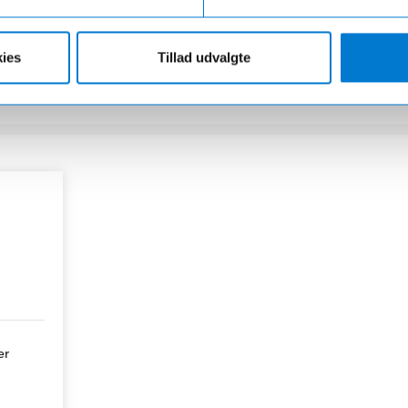
0 år har vi leveret store og små
Med salgsafdelinger og værkste
nskerne, så vi ved godt, hvordan
meste af Danmark, så er der aldri
ies
Tillad udvalgte
kal behandle sine kunder
ny bil eller et autoriseret ser
er