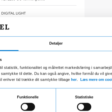
DIGITAL LIGHT
Tyveripakke PLUS
Detaljer
s
il statistik, funktionalitet og målrettet markedsføring i samarbej
 du samtykke til dette. Du kan også angive, hvilke formål du vil giv
til enhver tid trække dit samtykke tilbage
her
.
Læs mere om cook
Funktionelle
Statistiske
ange års erfaring
Danmarks største bilfo