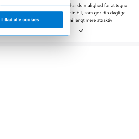
der over det
Hos Ejner Hessel har du mulighed for at tegne
g langt til en
fordelsaftaler til din bil, som gør din daglige
Tillad alle cookies
viceeftersyn
biløkonomi langt mere attraktiv