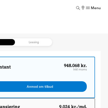
Menu
Luk
Luk
b
Leasing
948.068 kr.
ntant
Inkl moms
Anmod om tilbud
ansiering
9.024 kr./md.