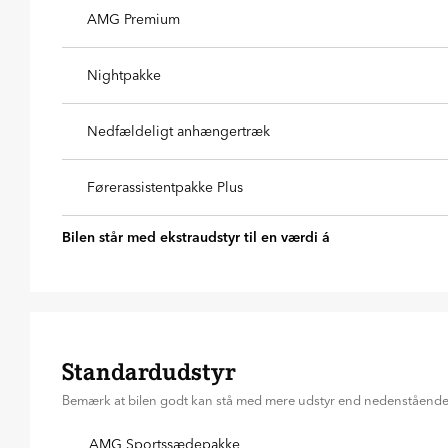
AMG Premium
Nightpakke
Nedfældeligt anhængertræk
Førerassistentpakke Plus
Bilen står med ekstraudstyr til en værdi á
Standardudstyr
Bemærk at bilen godt kan stå med mere udstyr end nedenståend
AMG Sportssædepakke