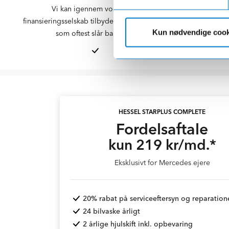
Vi kan igennem vores eget
I mere end 5
finansieringsselskab tilbyde dig gode vilkår,
biler til da
Kun nødvendige cook
som oftest slår bankerne
man s
HESSEL STARPLUS COMPLETE
Fordelsaftale
kun 219 kr/md.*
Eksklusivt for Mercedes ejere
20% rabat på serviceeftersyn og reparation
24 bilvaske årligt
2 årlige hjulskift inkl. opbevaring