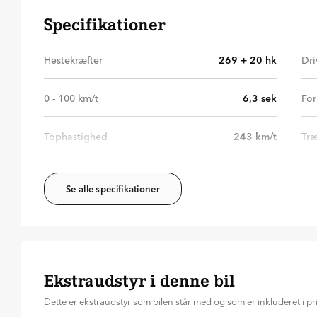
Specifikationer
Hestekræfter
269 + 20
hk
Dri
0 - 100 km/t
6,3
sek
For
Tophastighed
243
km/t
Træ
Se alle specifikationer
Ekstraudstyr i denne bil
Dette er ekstraudstyr som bilen står med og som er inkluderet i pr