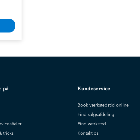
e på
Kundeservice
Book værkstedstid online
Find salgsafdeling
rviceaftaler
Find værksted
& tricks
Kontakt os