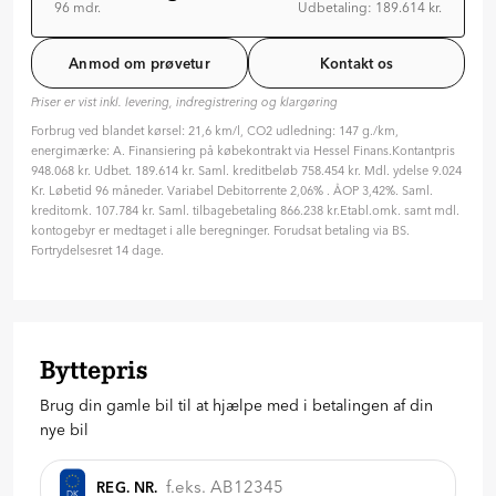
96 mdr.
Udbetaling: 189.614 kr.
Løbetid: 96 mdr
Variabel rente
Anmod om prøvetur
Kontakt os
ÅOP: 3.42 %
Priser er vist inkl. levering, indregistrering og klargøring
Tilpas din aftale
Forbrug ved blandet kørsel: 21,6 km/l, CO2 udledning: 147 g./km,
Hvilken type rente ønsker du?
energimærke: A. Finansiering på købekontrakt via Hessel Finans.Kontantpris
Variabel
Fast
948.068 kr. Udbet. 189.614 kr. Saml. kreditbeløb 758.454 kr. Mdl. ydelse 9.024
Kr. Løbetid 96 måneder. Variabel Debitorrente 2,06% . ÅOP 3,42%. Saml.
Hvor længe skal finansieringen løbe? (måneder)
kreditomk. 107.784 kr. Saml. tilbagebetaling 866.238 kr.Etabl.omk. samt mdl.
96 mdr. ( 8 år )
kontogebyr er medtaget i alle beregninger. Forudsat betaling via BS.
Fortrydelsesret 14 dage.
24
36
48
60
72
84
96
Hvor meget vil du betale på forhånd?
189.614
kr.
Byttepris
20
%
30
%
40
%
Brug din gamle bil til at hjælpe med i betalingen af din
Anmod om tilbud
nye bil
REG. NR.
DK