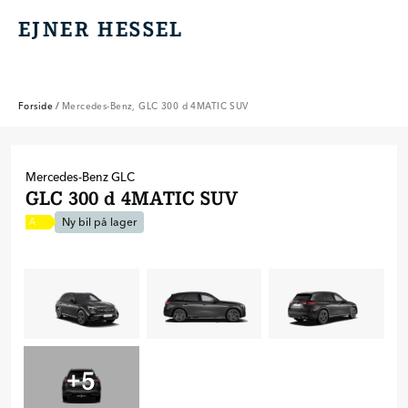
EJNER HESSEL
EJNER HESSEL
Forside
/
Mercedes-Benz, GLC 300 d 4MATIC SUV
Mercedes-Benz
GLC
GLC 300 d 4MATIC SUV
Ny bil på lager
A
+
5