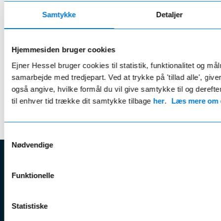
24 bilvaske årligt
Samtykke
Detaljer
2 årlige hjulskift inkl. opbevaring
Gratis lånebil ifm. service
Hjemmesiden bruger cookies
Ejner Hessel bruger cookies til statistik, funktionalitet og må
Læs mere her
samarbejde med tredjepart. Ved at trykke på 'tillad alle', giv
også angive, hvilke formål du vil give samtykke til og derefte
* Rabat opnås v. årlig betaling
til enhver tid trække dit samtykke tilbage
her
.
Læs mere om c
Samtykkevalg
Nødvendige
EJNER HESSEL
Funktionelle
Bliv
Kunde
Ejner Hessel A/S
klogere på
Jyllandsvej 4, 7330 Brande
Statistiske
CVR nr.:
58811211
Book v