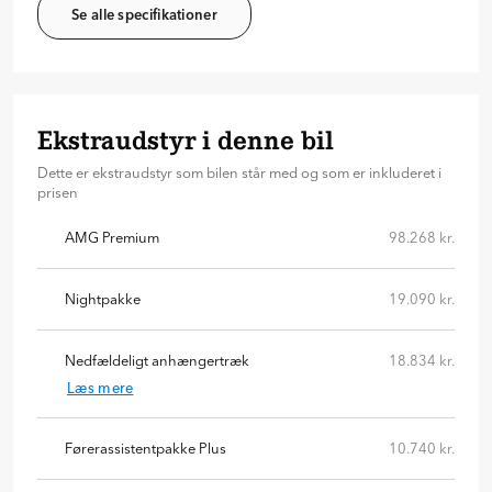
Se alle specifikationer
Ekstraudstyr i denne bil
Dette er ekstraudstyr som bilen står med og som er inkluderet i
prisen
AMG Premium
98.268 kr.
Nightpakke
19.090 kr.
Nedfældeligt anhængertræk
18.834 kr.
Læs mere
Førerassistentpakke Plus
10.740 kr.