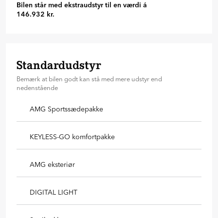
Bilen står med ekstraudstyr til en værdi á
146.932 kr.
Standardudstyr
Bemærk at bilen godt kan stå med mere udstyr end
nedenstående
AMG Sportssædepakke
KEYLESS-GO komfortpakke
AMG eksteriør
DIGITAL LIGHT