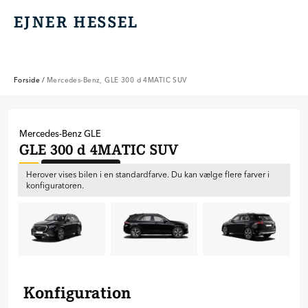
EJNER HESSEL
EJNER HESSEL
Forside
/
Mercedes-Benz, GLE 300 d 4MATIC SUV
Mercedes-Benz
GLE
GLE 300 d 4MATIC SUV
Ny bil til bestilling
B
Herover vises bilen i en standardfarve. Du kan vælge flere farver i
konfiguratoren.
Konfiguration