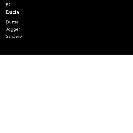
P7+
Dacia
Duster
Jogger
Sandero