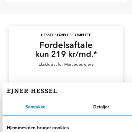
HESSEL STARPLUS COMPLETE
Fordelsaftale
kun 219 kr/md.*
Eksklusivt for Mercedes ejere
20% rabat på serviceeftersyn og reparationer
24 bilvaske årligt
2 årlige hjulskift inkl. opbevaring
Gratis lånebil ifm. service
Samtykke
Detaljer
Læs mere her
Hjemmesiden bruger cookies