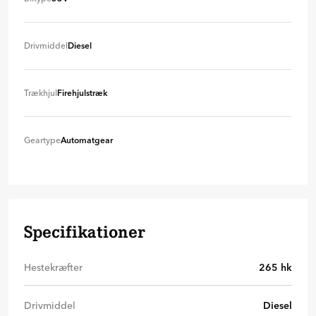
SUV
+ 0 kr
Drivmiddel
Diesel
Diesel
+ 0 kr
Trækhjul
Firehjulstræk
Firehjulstræk
+ 0 kr
Geartype
Automatgear
Automatgear
+ 0 kr
Specifikationer
Hestekræfter
265
hk
Drivmiddel
Diesel