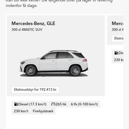
indenfor få dage.
Mercedes-Benz, GLE
Mercede
300 d 4MATIC SUV
300 d 4M
Ekstrauds
Diesel
230 km/t
Ekstraudstyr for 192.413 kr.
Diesel (17.3 km/l)
265 hk
6.9s (0-100 km/t)
230 km/t
Firehjulstræk