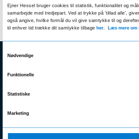
Ejner Hessel bruger cookies til statistik, funktionalitet og må
* Rabat opnås v. årlig betaling
samarbejde med tredjepart. Ved at trykke på 'tillad alle', giv
også angive, hvilke formål du vil give samtykke til og derefte
til enhver tid trække dit samtykke tilbage
her
.
Læs mere om c
Samtykkevalg
Nødvendige
EJNER HESSEL
Bliv
Kunde
Ejner Hessel A/S
Funktionelle
klogere på
Jyllandsvej 4, 7330 Brande
CVR nr.:
58811211
Book v
Statistiske
Tlf. nr.:
7211 5001
Brugte biler
online
E-mail:
info@hessel.dk
Nye biler
Find s
Marketing
Fordels- &
Find v
Åbningstider
serviceaftaler
Kontak
Man - Fre:
07.30 - 17.30
Guides, tips
Klage
Weekend: