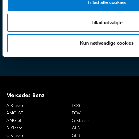
& tricks
Tillad alle cookies
Kundep
Kampagner
Betali
& nyheder
Sikker betaling
(websh
Tillad udvalgte
Leasing &
Handel
finansiering
(websh
Kun nødvendige cookies
Tilmeld dig
Reklam
nyhedsbrevet
(websh
Mercedes-Benz
A-Klasse
EQS
AMG GT
EQV
AMG SL
G-Klasse
B-Klasse
GLA
C-Klasse
GLB