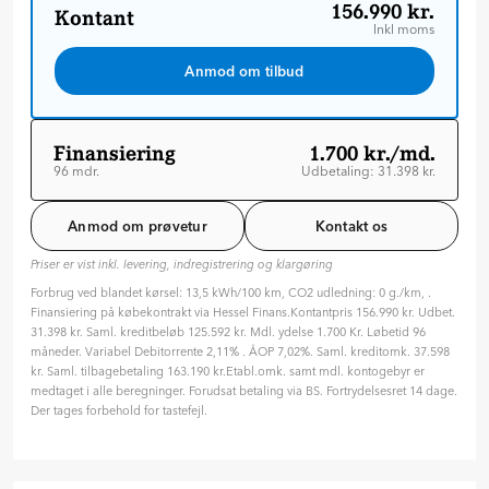
156.990 kr.
Kontant
Inkl moms
Anmod om tilbud
Finansiering
1.700 kr./md.
96 mdr.
Udbetaling: 31.398 kr.
Løbetid: 96 mdr
Variabel rente
Anmod om prøvetur
Kontakt os
ÅOP: 7.02 %
Priser er vist inkl. levering, indregistrering og klargøring
Tilpas din aftale
Forbrug ved blandet kørsel: 13,5 kWh/100 km, CO2 udledning: 0 g./km, .
Hvilken type rente ønsker du?
Finansiering på købekontrakt via Hessel Finans.Kontantpris 156.990 kr. Udbet.
Variabel
Fast
31.398 kr. Saml. kreditbeløb 125.592 kr. Mdl. ydelse 1.700 Kr. Løbetid 96
måneder. Variabel Debitorrente 2,11% . ÅOP 7,02%. Saml. kreditomk. 37.598
Hvor længe skal finansieringen løbe? (måneder)
kr. Saml. tilbagebetaling 163.190 kr.Etabl.omk. samt mdl. kontogebyr er
96 mdr. ( 8 år )
medtaget i alle beregninger. Forudsat betaling via BS. Fortrydelsesret 14 dage.
Der tages forbehold for tastefejl.
24
36
48
60
72
84
96
Hvor meget vil du betale på forhånd?
31.398
kr.