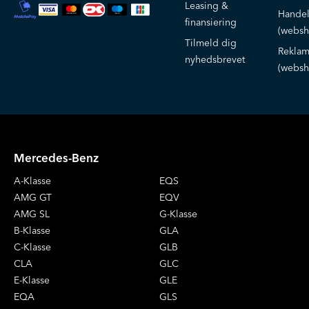
Leasing &
Handel
finansiering
(websh
Tilmeld dig
Reklam
nyhedsbrevet
(websh
Mercedes-Benz
A-Klasse
EQS
AMG GT
EQV
AMG SL
G-Klasse
B-Klasse
GLA
C-Klasse
GLB
CLA
GLC
E-Klasse
GLE
EQA
GLS