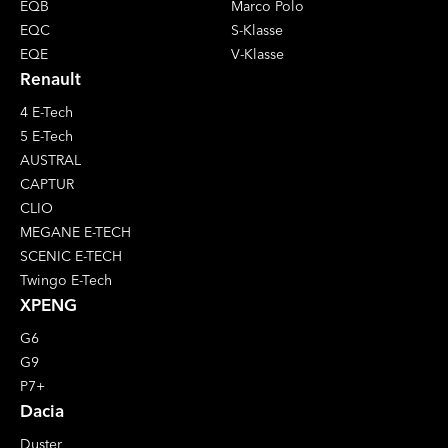
EQB
Marco Polo
EQC
S-Klasse
EQE
V-Klasse
Renault
4 E-Tech
5 E-Tech
AUSTRAL
CAPTUR
CLIO
MEGANE E-TECH
SCENIC E-TECH
Twingo E-Tech
XPENG
G6
G9
P7+
Dacia
Duster