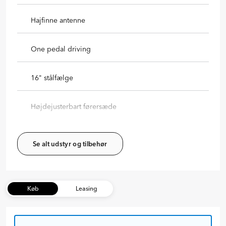
Hajfinne antenne
One pedal driving
16" stålfælge
Højdejusterbart førersæde
Se alt udstyr og tilbehør
Køb
Leasing