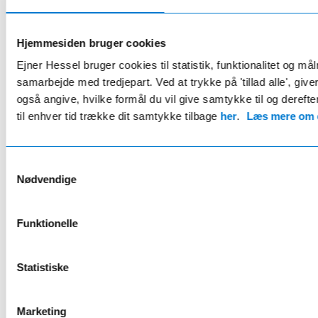
HESSEL PLUS
Hjemmesiden bruger cookies
Renault fordelsaftale
Ejner Hessel bruger cookies til statistik, funktionalitet og må
649 kr/år
samarbejde med tredjepart. Ved at trykke på 'tillad alle', giv
også angive, hvilke formål du vil give samtykke til og derefte
Eksklusivt for Renault ejere
til enhver tid trække dit samtykke tilbage
her
.
Læs mere om c
15% rabat på værkstedet
Samtykkevalg
12 gratis bilvaske pr. år
Nødvendige
2 gratis hjulskift pr. år
18 øre rabat pr. liter brændstof
Funktionelle
Læs mere her
Statistiske
Marketing