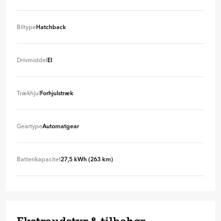
Biltype
Hatchback
Hatchback
+ 0 kr
Drivmiddel
El
El
+ 0 kr
Trækhjul
Forhjulstræk
Forhjulstræk
+ 0 kr
Geartype
Automatgear
Automatgear
+ 0 kr
Batterikapacitet
27,5 kWh (263 km)
27,5 kWh (263 km)
+ 0 kr