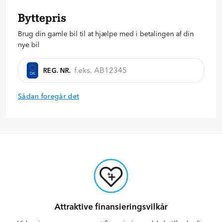
Byttepris
20
%
30
%
40
%
Brug din gamle bil til at hjælpe med i betalingen af din
Anmod om tilbud
nye bil
REG. NR.
DK
Sådan foregår det
Attraktive finansieringsvilkår