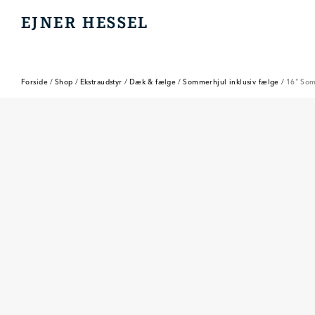
EJNER HESSEL
EJNER HESSEL
Forside
/
Shop
/
Ekstraudstyr
/
Dæk & fælge
/
Sommerhjul inklusiv fælge
/
16" Som