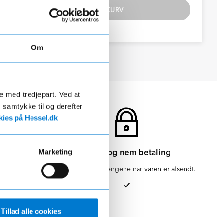
TILFØJ TIL KURV
Om
de med tredjepart. Ved at
e samtykke til og derefter
ies på Hessel.dk
Sikker og nem betaling
Marketing
en for 1-3
Vi hæver først pengene når varen er afsendt.
Tillad alle cookies