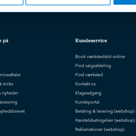
e på
Kundeservice
Book værkstedstid online
Find salgsafdeling
rviceaftaler
Find værksted
& tricks
Kontakt os
 nyheder
Klageadgang
ansiering
Kundeportal
nyhedsbrevet
Betaling & levering (webshop)
Handelsbetingelser (webshop)
Reklamationer (webshop)