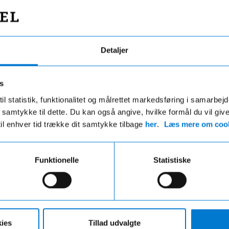
Detaljer
s
il statistik, funktionalitet og målrettet markedsføring i samarbej
 du samtykke til dette. Du kan også angive, hvilke formål du vil giv
til enhver tid trække dit samtykke tilbage
her
.
Læs mere om cook
Fri fragt
Hurtig levering
Funktionelle
Statistiske
ri fragt på ordre over 599,- og der
VI leverer de fleste varer ind
gratis afhentning i en af vores
hverdage
r uanset beløbet på din ordre
ies
Tillad udvalgte