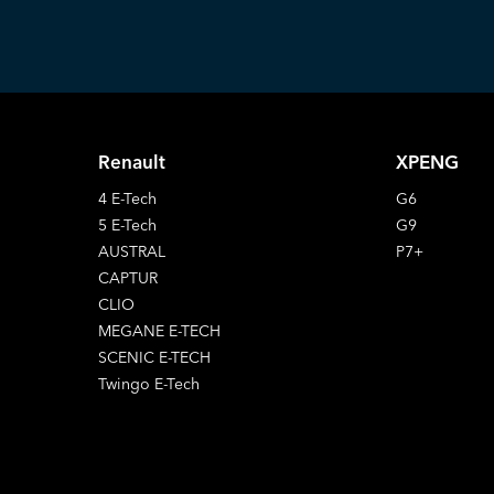
Renault
XPENG
4 E-Tech
G6
5 E-Tech
G9
AUSTRAL
P7+
CAPTUR
CLIO
MEGANE E-TECH
SCENIC E-TECH
Twingo E-Tech