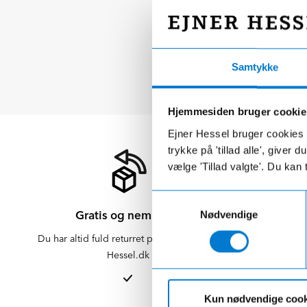
Samtykke
Hjemmesiden bruger cookie
Ejner Hessel bruger cookies t
trykke på 'tillad alle', giver
vælge 'Tillad valgte'. Du kan 
Samtykkevalg
Gratis og nem retur
Nødvendige
Du har altid fuld returret på varer købt på
Der er altid f
Hessel.dk
er altid 
afdelinge
Kun nødvendige cook