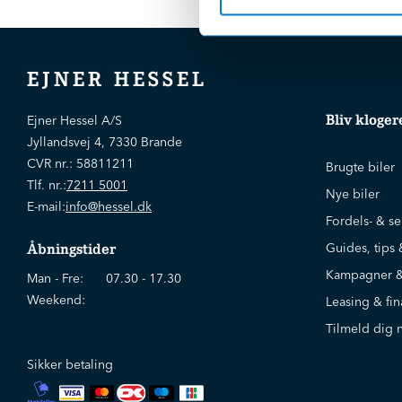
EJNER HESSEL
Bliv kloger
Ejner Hessel A/S
Jyllandsvej 4, 7330 Brande
CVR nr.:
58811211
Brugte biler
Tlf. nr.:
7211 5001
Nye biler
E-mail:
info@hessel.dk
Fordels- & se
Guides, tips 
Åbningstider
Kampagner &
Man - Fre:
07.30 - 17.30
Weekend:
Leasing & fin
Tilmeld dig 
Sikker betaling