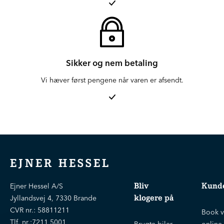
Sikker og nem betaling
Vi hæver først pengene når varen er afsendt.
EJNER HESSEL
Bliv
Kunde
Ejner Hessel A/S
klogere på
Jyllandsvej 4, 7330 Brande
CVR nr.:
58811211
Book v
Tlf. nr.:
7211 5001