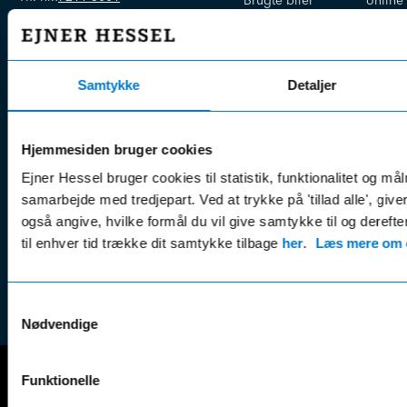
Brugte biler
online
E-mail:
info@hessel.dk
Nye biler
Find s
Fordels- &
Find v
Åbningstider
serviceaftaler
Kontak
Samtykke
Detaljer
Man - Fre:
07.30 - 17.30
Guides, tips
Klage
Weekend:
& tricks
Kundep
Hjemmesiden bruger cookies
Kampagner
Betali
& nyheder
Sikker betaling
Ejner Hessel bruger cookies til statistik, funktionalitet og må
(websh
samarbejde med tredjepart. Ved at trykke på 'tillad alle', giv
Leasing &
Handel
også angive, hvilke formål du vil give samtykke til og derefte
finansiering
(websh
til enhver tid trække dit samtykke tilbage
her
.
Læs mere om c
Tilmeld dig
Reklam
nyhedsbrevet
(websh
Samtykkevalg
Nødvendige
Funktionelle
Mercedes-Benz