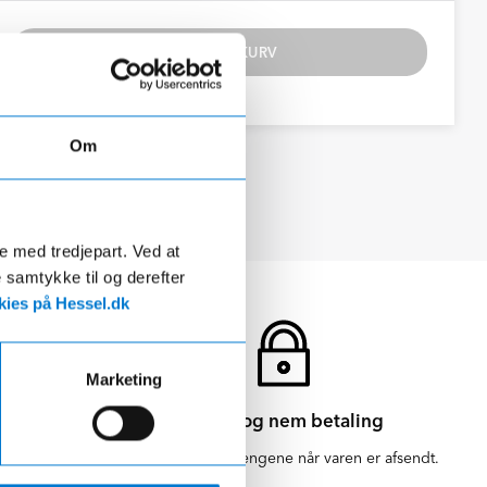
TILFØJ TIL KURV
Om
Se datablad
de med tredjepart. Ved at
e samtykke til og derefter
ies på Hessel.dk
Marketing
Sikker og nem betaling
en for 1-3
Vi hæver først pengene når varen er afsendt.