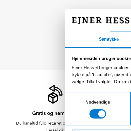
Samtykke
Hjemmesiden bruger cookie
Ejner Hessel bruger cookies t
trykke på 'tillad alle', giver
vælge 'Tillad valgte'. Du kan 
Samtykkevalg
Nødvendige
Gratis og nem retur
Du har altid fuld returret på varer købt på
Der er altid f
Hessel.dk
er altid 