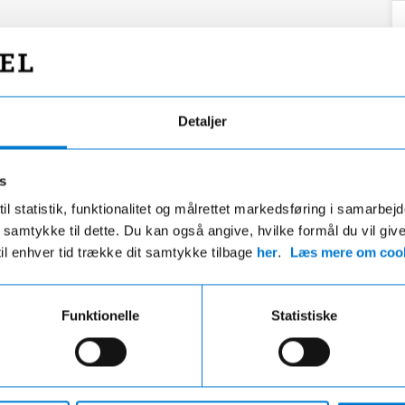
Detaljer
s
il statistik, funktionalitet og målrettet markedsføring i samarbej
 du samtykke til dette. Du kan også angive, hvilke formål du vil giv
til enhver tid trække dit samtykke tilbage
her
.
Læs mere om cook
Funktionelle
Statistiske
Fri fragt
Hurtig levering
ri fragt på ordre over 599,- og der
VI leverer de fleste varer ind
gratis afhentning i en af vores
hverdage