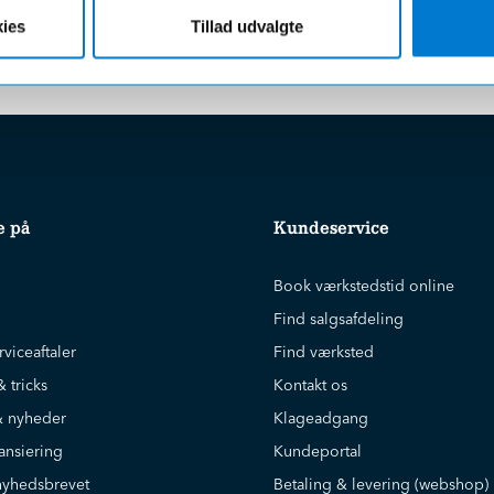
r uanset beløbet på din ordre
ies
Tillad udvalgte
e på
Kundeservice
Book værkstedstid online
Find salgsafdeling
rviceaftaler
Find værksted
& tricks
Kontakt os
 nyheder
Klageadgang
ansiering
Kundeportal
nyhedsbrevet
Betaling & levering (webshop)