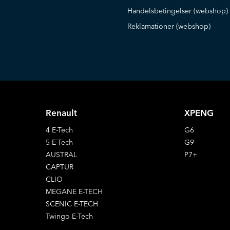
Handelsbetingelser (webshop)
Reklamationer (webshop)
Renault
XPENG
4 E-Tech
G6
5 E-Tech
G9
AUSTRAL
P7+
CAPTUR
CLIO
MEGANE E-TECH
SCENIC E-TECH
Twingo E-Tech