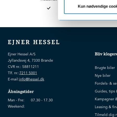
afdelinge
Kun nødvendige cook
EJNER HESSEL
Bliv kloger
Ejner Hessel A/S
Jyllandsvej 4, 7330 Brande
CVR nr.:
58811211
Brugte biler
Tlf. nr.:
7211 5001
Nye biler
E-mail:
info@hessel.dk
Fordels- & se
Guides, tips 
Åbningstider
Kampagner &
Man - Fre:
07.30 - 17.30
Weekend:
Leasing & fin
Tilmeld dig 