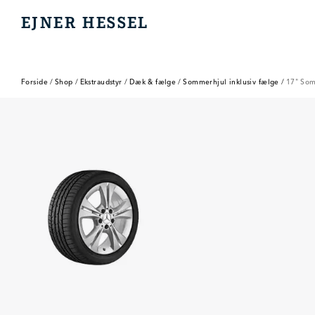
EJNER HESSEL
EJNER HESSEL
Forside
/
Shop
/
Ekstraudstyr
/
Dæk & fælge
/
Sommerhjul inklusiv fælge
/
17" Som