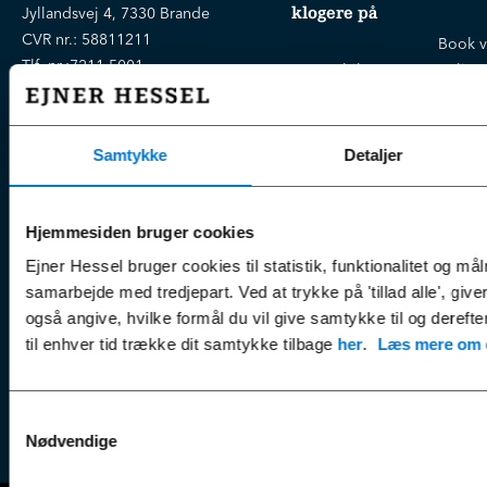
klogere på
Jyllandsvej 4, 7330 Brande
CVR nr.:
58811211
Book v
Tlf. nr.:
7211 5001
Brugte biler
online
E-mail:
info@hessel.dk
Nye biler
Find s
Fordels- &
Find v
Åbningstider
Samtykke
Detaljer
serviceaftaler
Kontak
Man - Fre:
07.30 - 17.30
Guides, tips
Klage
Weekend:
& tricks
Hjemmesiden bruger cookies
Kundep
Kampagner
Betali
Ejner Hessel bruger cookies til statistik, funktionalitet og må
& nyheder
Sikker betaling
(websh
samarbejde med tredjepart. Ved at trykke på 'tillad alle', giv
Leasing &
også angive, hvilke formål du vil give samtykke til og derefte
Handel
finansiering
til enhver tid trække dit samtykke tilbage
her
.
Læs mere om c
(websh
Tilmeld dig
Reklam
nyhedsbrevet
(websh
Samtykkevalg
Nødvendige