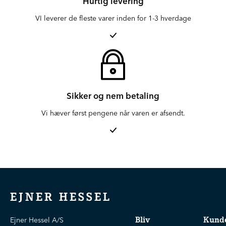
Hurtig levering
VI leverer de fleste varer inden for 1-3 hverdage
Sikker og nem betaling
Vi hæver først pengene når varen er afsendt.
EJNER HESSEL
Bliv
Kunde
Ejner Hessel A/S