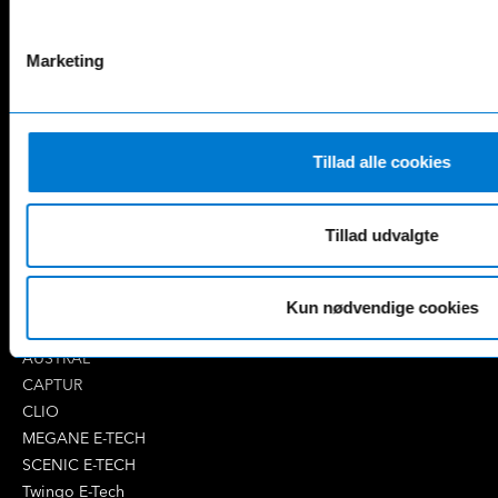
AMG GT
EQV
AMG SL
G-Klasse
B-Klasse
GLA
Marketing
C-Klasse
GLB
CLA
GLC
E-Klasse
GLE
EQA
GLS
Tillad alle cookies
EQB
Marco Polo
EQC
S-Klasse
Tillad udvalgte
EQE
V-Klasse
Renault
4 E-Tech
Kun nødvendige cookies
5 E-Tech
AUSTRAL
CAPTUR
CLIO
MEGANE E-TECH
SCENIC E-TECH
Twingo E-Tech