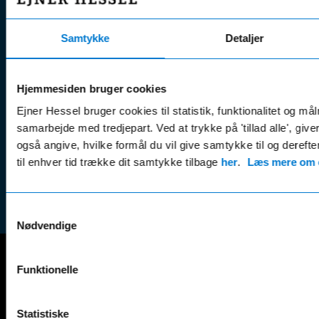
Fordels- &
Find v
Åbningstider
serviceaftaler
Kontak
Man - Fre:
07.30 - 17.30
Samtykke
Detaljer
Guides, tips
Klage
Weekend:
& tricks
Kundep
Kampagner
Hjemmesiden bruger cookies
Betali
& nyheder
Sikker betaling
(websh
Ejner Hessel bruger cookies til statistik, funktionalitet og må
Leasing &
samarbejde med tredjepart. Ved at trykke på 'tillad alle', giv
Handel
finansiering
også angive, hvilke formål du vil give samtykke til og derefte
(websh
Tilmeld dig
til enhver tid trække dit samtykke tilbage
her
.
Læs mere om c
Reklam
nyhedsbrevet
(websh
Samtykkevalg
Nødvendige
Funktionelle
Mercedes-Benz
A-Klasse
EQS
Statistiske