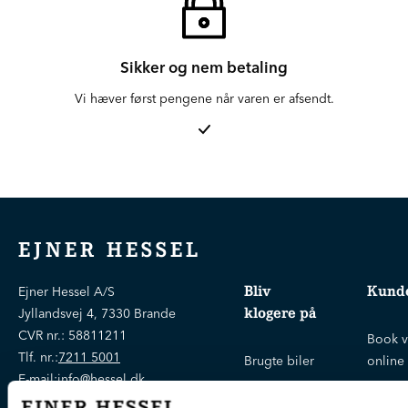
Sikker og nem betaling
Vi hæver først pengene når varen er afsendt.
EJNER HESSEL
Bliv
Kunde
Ejner Hessel A/S
klogere på
Jyllandsvej 4, 7330 Brande
CVR nr.:
58811211
Book v
Tlf. nr.:
7211 5001
Brugte biler
online
E-mail:
info@hessel.dk
Nye biler
Find s