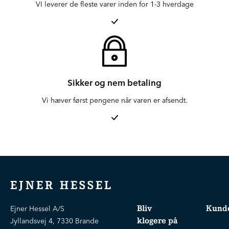
VI leverer de fleste varer inden for 1-3 hverdage
Sikker og nem betaling
Vi hæver først pengene når varen er afsendt.
EJNER HESSEL
Bliv
Kunde
Ejner Hessel A/S
klogere på
Jyllandsvej 4, 7330 Brande