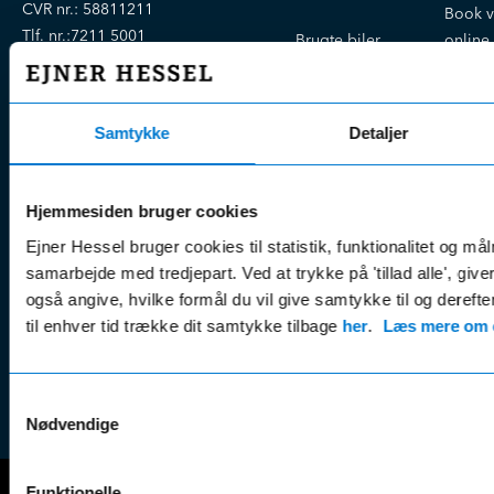
CVR nr.:
58811211
Book v
Tlf. nr.:
7211 5001
Brugte biler
online
E-mail:
info@hessel.dk
Nye biler
Find s
Fordels- &
Find v
Åbningstider
serviceaftaler
Samtykke
Detaljer
Kontak
Man - Fre:
07.30 - 17.30
Guides, tips
Klage
Weekend:
& tricks
Kundep
Hjemmesiden bruger cookies
Kampagner
Betali
Ejner Hessel bruger cookies til statistik, funktionalitet og må
& nyheder
Sikker betaling
(websh
samarbejde med tredjepart. Ved at trykke på 'tillad alle', giv
Leasing &
Handel
også angive, hvilke formål du vil give samtykke til og derefte
finansiering
(websh
til enhver tid trække dit samtykke tilbage
her
.
Læs mere om c
Tilmeld dig
Reklam
nyhedsbrevet
(websh
Samtykkevalg
Nødvendige
Funktionelle