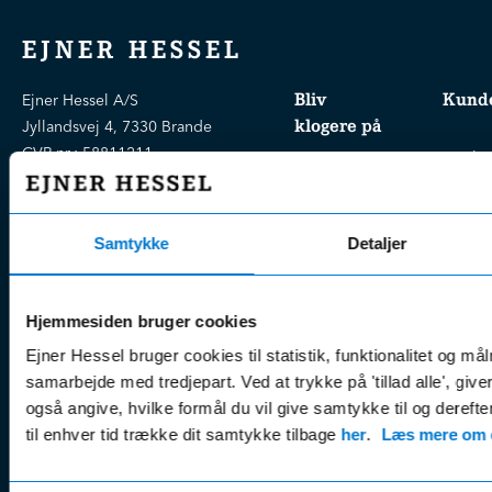
EJNER HESSEL
Bliv
Kunde
Ejner Hessel A/S
klogere på
Jyllandsvej 4, 7330 Brande
CVR nr.:
58811211
Book v
Tlf. nr.:
7211 5001
Brugte biler
online
E-mail:
info@hessel.dk
Nye biler
Find s
Samtykke
Detaljer
Fordels- &
Find v
Åbningstider
serviceaftaler
Kontak
Man - Fre:
07.30 - 17.30
Guides, tips
Klage
Weekend:
Hjemmesiden bruger cookies
& tricks
Kundep
Ejner Hessel bruger cookies til statistik, funktionalitet og må
Kampagner
Betali
samarbejde med tredjepart. Ved at trykke på 'tillad alle', giv
& nyheder
Sikker betaling
(websh
også angive, hvilke formål du vil give samtykke til og derefte
Leasing &
til enhver tid trække dit samtykke tilbage
her
.
Læs mere om c
Handel
finansiering
(websh
Tilmeld dig