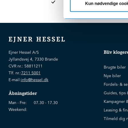
Kun nødvendige cook
EJNER HESSEL
Bliv kloger
Ejner Hessel A/S
Jyllandsvej 4, 7330 Brande
CVR nr.:
58811211
Brugte biler
Tlf. nr.:
7211 5001
Nye biler
E-mail:
info@hessel.dk
Fordels- & se
Guides, tips 
Åbningstider
Kampagner &
Man - Fre:
07.30 - 17.30
Weekend:
Leasing & fin
Tilmeld dig 