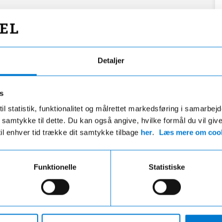
Detaljer
s
il statistik, funktionalitet og målrettet markedsføring i samarbej
 du samtykke til dette. Du kan også angive, hvilke formål du vil giv
til enhver tid trække dit samtykke tilbage
her
.
Læs mere om cook
Funktionelle
Statistiske
Fri fragt
Hurtig levering
ri fragt på ordre over 599,- og der
VI leverer de fleste varer ind
gratis afhentning i en af vores
hverdage
r uanset beløbet på din ordre