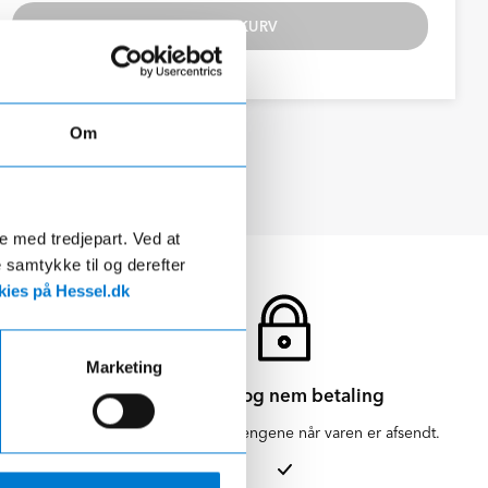
TILFØJ TIL KURV
Om
Se datablad
de med tredjepart. Ved at
e samtykke til og derefter
ies på Hessel.dk
Marketing
Sikker og nem betaling
en for 1-3
Vi hæver først pengene når varen er afsendt.