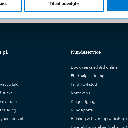
ies
Tillad udvalgte
e på
Kundeservice
Book værkstedstid online
Find salgsafdeling
rviceaftaler
Find værksted
& tricks
Kontakt os
 nyheder
Klageadgang
ansiering
Kundeportal
nyhedsbrevet
Betaling & levering (webshop)
Handelsbetingelser (webshop)