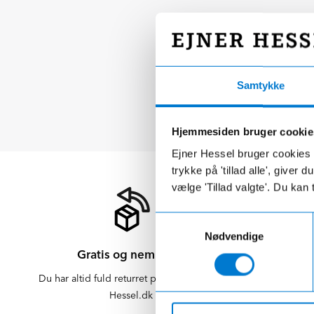
Samtykke
Hjemmesiden bruger cookie
Ejner Hessel bruger cookies t
trykke på 'tillad alle', giver
vælge 'Tillad valgte'. Du kan 
Samtykkevalg
Nødvendige
Gratis og nem retur
Du har altid fuld returret på varer købt på
Der er altid f
Hessel.dk
er altid 
afdelinge