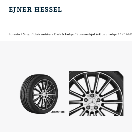
EJNER HESSEL
EJNER HESSEL
Forside
/
Shop
/
Ekstraudstyr
/
Dæk & fælge
/
Sommerhjul inklusiv fælge
/
19" AMG