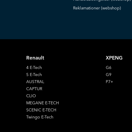
Reklamationer (webshop)
Renault
XPENG
4 E-Tech
G6
5 E-Tech
G9
AUSTRAL
P7+
CAPTUR
CLIO
MEGANE E-TECH
SCENIC E-TECH
Twingo E-Tech