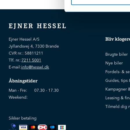
EJNER HESSEL
Bliv kloger
Ejner Hessel A/S
Jyllandsvej 4, 7330 Brande
CVR nr.:
58811211
Brugte biler
Tlf. nr.:
7211 5001
Nye biler
E-mail:
info@hessel.dk
Fordels- & se
Guides, tips 
Åbningstider
Kampagner &
Man - Fre:
07.30 - 17.30
Weekend:
Leasing & fin
Tilmeld dig 
Sikker betaling