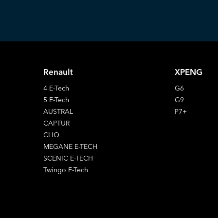
Renault
XPENG
4 E-Tech
G6
5 E-Tech
G9
AUSTRAL
P7+
CAPTUR
CLIO
MEGANE E-TECH
SCENIC E-TECH
Twingo E-Tech