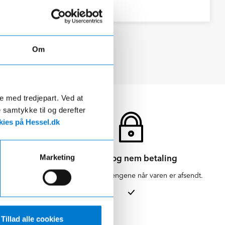
Se datablad
Om
de med tredjepart. Ved at
e samtykke til og derefter
ies på Hessel.dk
Sikker og nem betaling
Marketing
en for 1-3
Vi hæver først pengene når varen er afsendt.
Tillad alle cookies