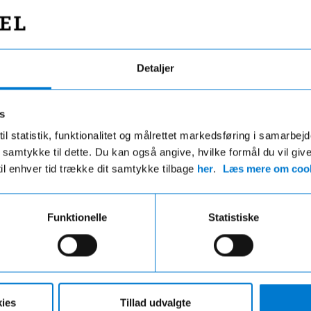
Detaljer
s
il statistik, funktionalitet og målrettet markedsføring i samarbej
 du samtykke til dette. Du kan også angive, hvilke formål du vil giv
til enhver tid trække dit samtykke tilbage
her
.
Læs mere om cook
Fri fragt
Hurtig levering
Funktionelle
Statistiske
ri fragt på ordre over 599,- og der
VI leverer de fleste varer ind
gratis afhentning i en af vores
hverdage
r uanset beløbet på din ordre
ies
Tillad udvalgte