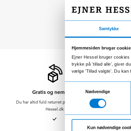
Samtykke
Hjemmesiden bruger cookie
Ejner Hessel bruger cookies t
trykke på 'tillad alle', giver
vælge 'Tillad valgte'. Du kan 
Samtykkevalg
Gratis og nem retur
Nødvendige
Du har altid fuld returret på varer købt på
Der er altid f
Hessel.dk
er altid 
afdelinge
Kun nødvendige cook