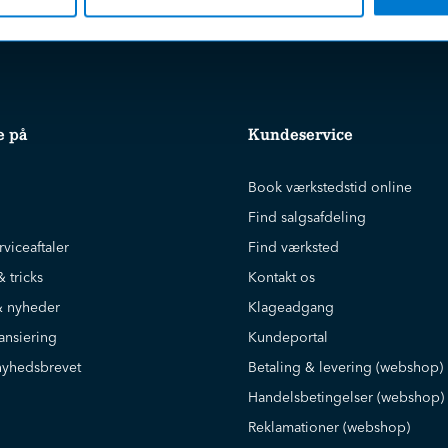
e på
Kundeservice
Book værkstedstid online
Find salgsafdeling
rviceaftaler
Find værksted
& tricks
Kontakt os
 nyheder
Klageadgang
ansiering
Kundeportal
nyhedsbrevet
Betaling & levering (webshop)
Handelsbetingelser (webshop)
Reklamationer (webshop)