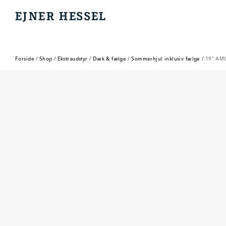
EJNER HESSEL
EJNER HESSEL
Forside
/
Shop
/
Ekstraudstyr
/
Dæk & fælge
/
Sommerhjul inklusiv fælge
/
19" AM