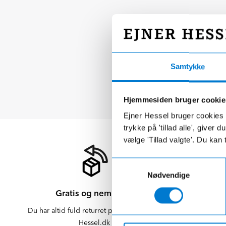
Samtykke
Hjemmesiden bruger cookie
Ejner Hessel bruger cookies t
trykke på 'tillad alle', giver
vælge 'Tillad valgte'. Du kan 
Samtykkevalg
Nødvendige
Gratis og nem retur
Du har altid fuld returret på varer købt på
Der er altid f
Hessel.dk
er altid 