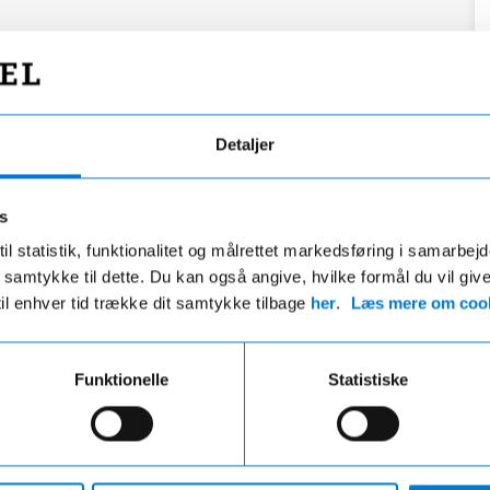
Detaljer
s
il statistik, funktionalitet og målrettet markedsføring i samarbej
 du samtykke til dette. Du kan også angive, hvilke formål du vil giv
til enhver tid trække dit samtykke tilbage
her
.
Læs mere om cook
Funktionelle
Statistiske
Fri fragt
Hurtig levering
ri fragt på ordre over 599,- og der
VI leverer de fleste varer ind
gratis afhentning i en af vores
hverdage