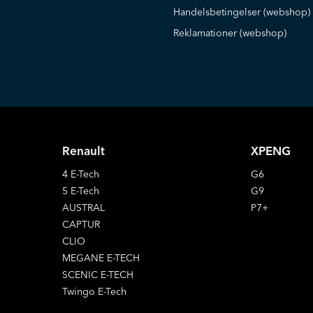
Handelsbetingelser (webshop)
Reklamationer (webshop)
Renault
XPENG
4 E-Tech
G6
5 E-Tech
G9
AUSTRAL
P7+
CAPTUR
CLIO
MEGANE E-TECH
SCENIC E-TECH
Twingo E-Tech