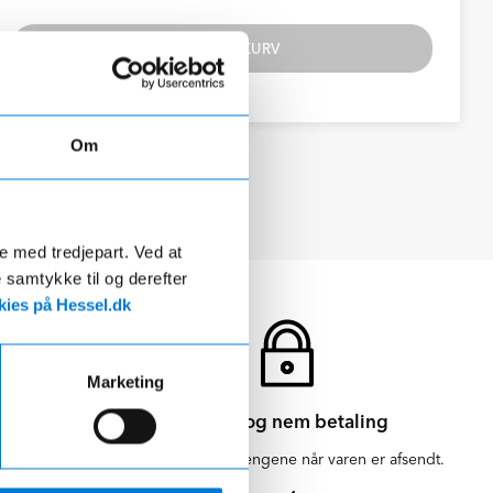
TILFØJ TIL KURV
Om
Se datablad
de med tredjepart. Ved at
e samtykke til og derefter
ies på Hessel.dk
Marketing
Sikker og nem betaling
en for 1-3
Vi hæver først pengene når varen er afsendt.