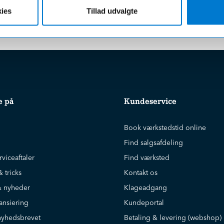
r uanset beløbet på din ordre
ies
Tillad udvalgte
e på
Kundeservice
Book værkstedstid online
Find salgsafdeling
rviceaftaler
Find værksted
& tricks
Kontakt os
 nyheder
Klageadgang
ansiering
Kundeportal
nyhedsbrevet
Betaling & levering (webshop)