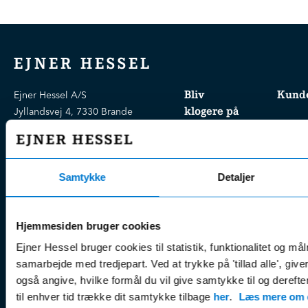
EJNER HESSEL
Bliv
Kunde
Ejner Hessel A/S
klogere på
Jyllandsvej 4, 7330 Brande
CVR nr.:
58811211
Book v
Tlf. nr.:
7211 5001
Brugte biler
online
E-mail:
info@hessel.dk
Nye biler
Find s
Samtykke
Detaljer
Fordels- &
Find v
Åbningstider
serviceaftaler
Kontak
Man - Fre:
07.30 - 17.30
Guides, tips
Hjemmesiden bruger cookies
Klage
Weekend:
& tricks
Ejner Hessel bruger cookies til statistik, funktionalitet og må
Kundep
Kampagner
samarbejde med tredjepart. Ved at trykke på 'tillad alle', giv
Betali
& nyheder
også angive, hvilke formål du vil give samtykke til og derefte
Sikker betaling
(websh
til enhver tid trække dit samtykke tilbage
her
.
Læs mere om c
Leasing &