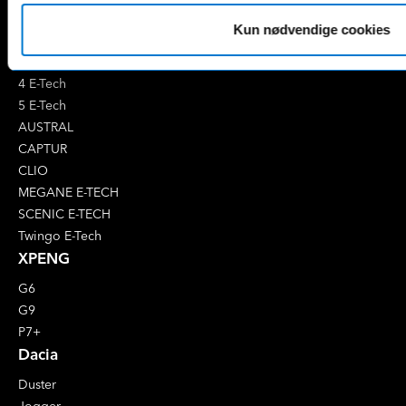
EQC
S-Klasse
Kun nødvendige cookies
EQE
V-Klasse
Renault
4 E-Tech
5 E-Tech
AUSTRAL
CAPTUR
CLIO
MEGANE E-TECH
SCENIC E-TECH
Twingo E-Tech
XPENG
G6
G9
P7+
Dacia
Duster