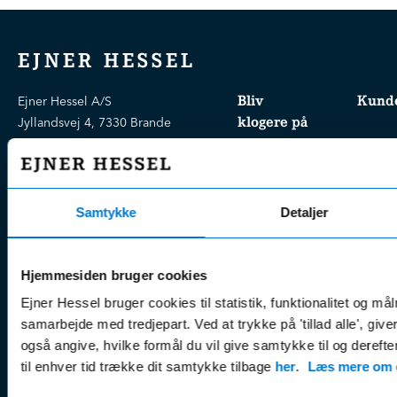
EJNER HESSEL
Bliv
Kunde
Ejner Hessel A/S
klogere på
Jyllandsvej 4, 7330 Brande
CVR nr.:
58811211
Book v
Tlf. nr.:
7211 5001
Brugte biler
online
E-mail:
info@hessel.dk
Nye biler
Find s
Samtykke
Detaljer
Fordels- &
Find v
Åbningstider
serviceaftaler
Kontak
Man - Fre:
07.30 - 17.30
Guides, tips
Klage
Hjemmesiden bruger cookies
Weekend:
& tricks
Kundep
Ejner Hessel bruger cookies til statistik, funktionalitet og må
Kampagner
samarbejde med tredjepart. Ved at trykke på 'tillad alle', giv
Betali
& nyheder
Sikker betaling
også angive, hvilke formål du vil give samtykke til og derefte
(websh
Leasing &
til enhver tid trække dit samtykke tilbage
her
.
Læs mere om c
Handel
finansiering