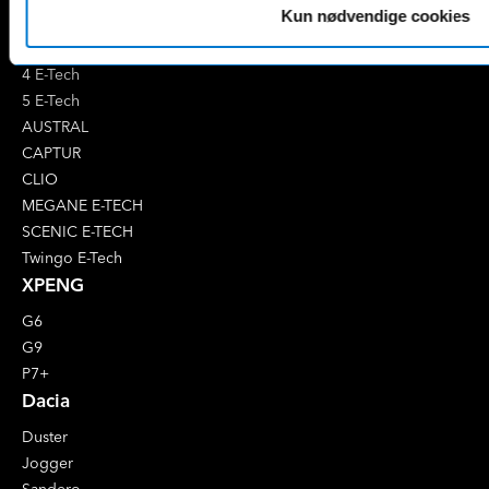
EQE
V-Klasse
Kun nødvendige cookies
Renault
4 E-Tech
5 E-Tech
AUSTRAL
CAPTUR
CLIO
MEGANE E-TECH
SCENIC E-TECH
Twingo E-Tech
XPENG
G6
G9
P7+
Dacia
Duster
Jogger