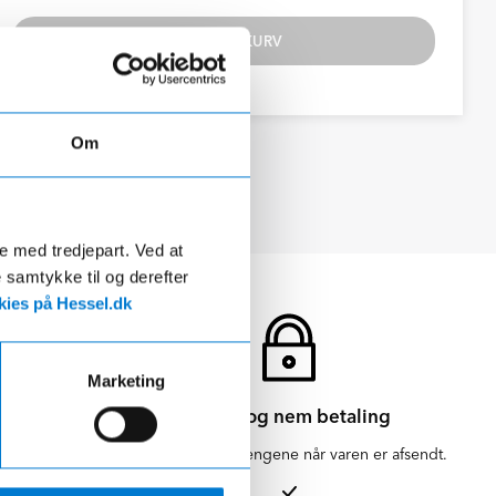
TILFØJ TIL KURV
Om
Se datablad
de med tredjepart. Ved at
e samtykke til og derefter
ies på Hessel.dk
Marketing
Sikker og nem betaling
en for 1-3
Vi hæver først pengene når varen er afsendt.