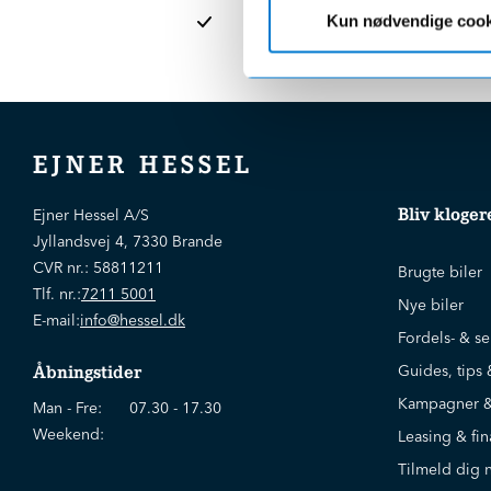
afdelinge
Kun nødvendige cook
EJNER HESSEL
Bliv kloger
Ejner Hessel A/S
Jyllandsvej 4, 7330 Brande
CVR nr.:
58811211
Brugte biler
Tlf. nr.:
7211 5001
Nye biler
E-mail:
info@hessel.dk
Fordels- & se
Guides, tips 
Åbningstider
Kampagner &
Man - Fre:
07.30 - 17.30
Weekend:
Leasing & fin
Tilmeld dig 