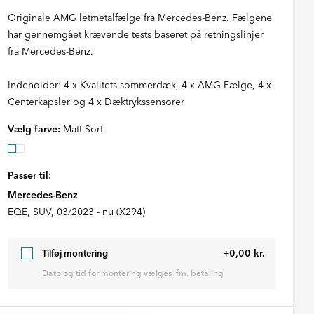
Originale AMG letmetalfælge fra Mercedes-Benz. Fælgene
har gennemgået krævende tests baseret på retningslinjer
fra Mercedes-Benz.
Indeholder: 4 x Kvalitets-sommerdæk, 4 x AMG Fælge, 4 x
Centerkapsler og 4 x Dæktrykssensorer
Vælg farve:
Matt Sort
Passer til:
Mercedes-Benz
EQE, SUV, 03/2023 - nu (X294)
+0,00 kr.
Tilføj montering
Dato og tid for montering vælges ifm. betaling