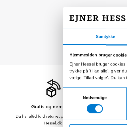
Samtykke
Hjemmesiden bruger cookie
Ejner Hessel bruger cookies t
trykke på 'tillad alle', giver
vælge 'Tillad valgte'. Du kan 
Samtykkevalg
Nødvendige
Gratis og nem retur
Du har altid fuld returret på varer købt på
Der er altid f
Hessel.dk
er altid 