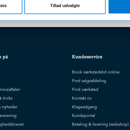
r uanset beløbet på din ordre
ies
Tillad udvalgte
e på
Kundeservice
Book værkstedstid online
Find salgsafdeling
rviceaftaler
Find værksted
& tricks
Kontakt os
 nyheder
Klageadgang
ansiering
Kundeportal
nyhedsbrevet
Betaling & levering (webshop)