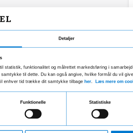
Detaljer
s
il statistik, funktionalitet og målrettet markedsføring i samarbej
 du samtykke til dette. Du kan også angive, hvilke formål du vil giv
til enhver tid trække dit samtykke tilbage
her
.
Læs mere om cook
Funktionelle
Statistiske
Fri fragt
Hurtig levering
ri fragt på ordre over 599,- og der
VI leverer de fleste varer ind
gratis afhentning i en af vores
hverdage