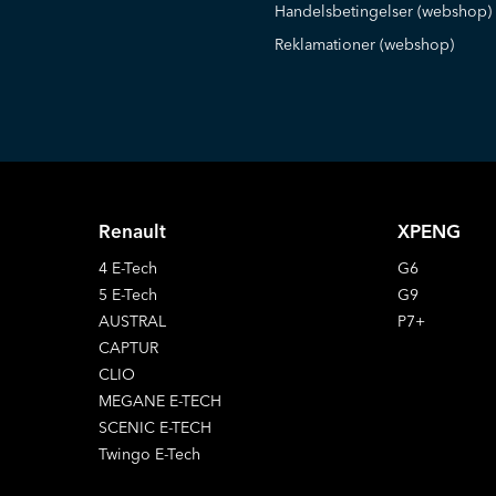
Handelsbetingelser (webshop)
Reklamationer (webshop)
Renault
XPENG
4 E-Tech
G6
5 E-Tech
G9
AUSTRAL
P7+
CAPTUR
CLIO
MEGANE E-TECH
SCENIC E-TECH
Twingo E-Tech