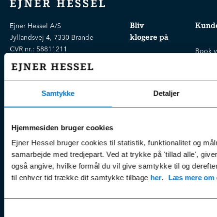
EJNER HESSEL
Bliv
Kunde
Ejner Hessel A/S
klogere på
Jyllandsvej 4, 7330 Brande
CVR nr.:
58811211
Book v
Tlf. nr.:
7211 5001
Brugte biler
online
E-mail:
info@hessel.dk
Nye biler
Find s
Fordels- &
Find v
Samtykke
Detaljer
Åbningstider
serviceaftaler
Kontak
Man - Fre:
07.30 - 17.30
Guides, tips
Klage
Weekend:
Hjemmesiden bruger cookies
& tricks
Kundep
Ejner Hessel bruger cookies til statistik, funktionalitet og må
Kampagner
Betali
samarbejde med tredjepart. Ved at trykke på 'tillad alle', giv
& nyheder
Sikker betaling
(websh
også angive, hvilke formål du vil give samtykke til og derefte
Leasing &
Handel
til enhver tid trække dit samtykke tilbage
her
.
Læs mere om c
finansiering
(websh
Tilmeld dig
Reklam
nyhedsbrevet
Samtykkevalg
(websh