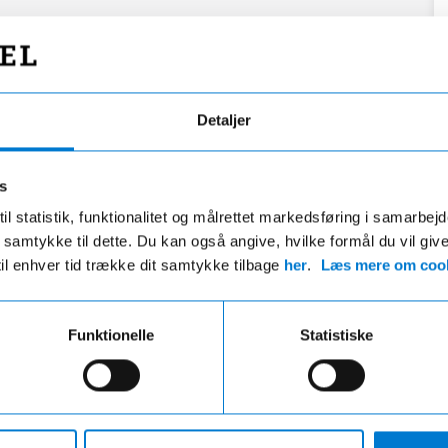
Detaljer
s
il statistik, funktionalitet og målrettet markedsføring i samarbej
 du samtykke til dette. Du kan også angive, hvilke formål du vil giv
til enhver tid trække dit samtykke tilbage
her
.
Læs mere om cook
Funktionelle
Statistiske
Fri fragt
Hurtig levering
ri fragt på ordre over 599,- og der
VI leverer de fleste varer ind
gratis afhentning i en af vores
hverdage
r uanset beløbet på din ordre