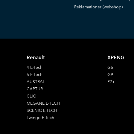
Reklamationer (webshop)
Renault
XPENG
4 E-Tech
G6
5 E-Tech
G9
AUSTRAL
P7+
CAPTUR
CLIO
MEGANE E-TECH
SCENIC E-TECH
Twingo E-Tech