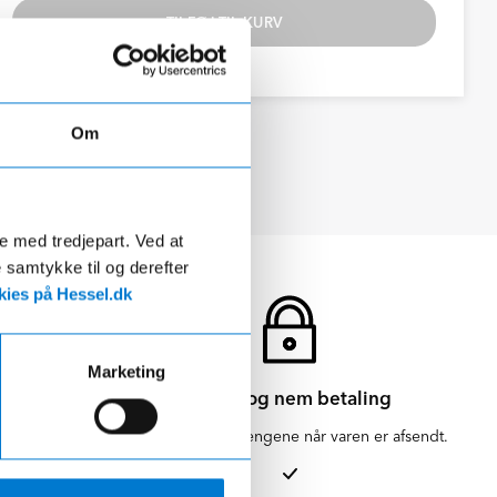
TILFØJ TIL KURV
Se datablad
Om
de med tredjepart. Ved at
e samtykke til og derefter
ies på Hessel.dk
Marketing
Sikker og nem betaling
en for 1-3
Vi hæver først pengene når varen er afsendt.