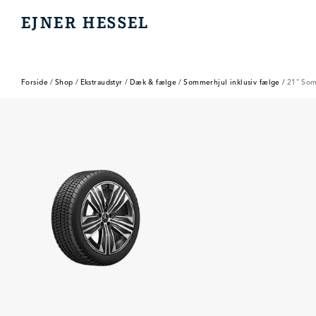
EJNER HESSEL
EJNER HESSEL
Forside
/
Shop
/
Ekstraudstyr
/
Dæk & fælge
/
Sommerhjul inklusiv fælge
/
21" Som