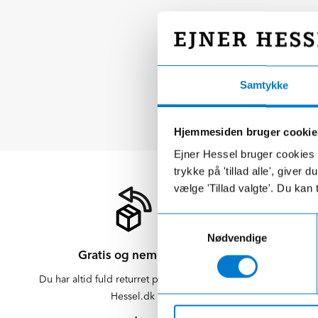
Samtykke
Hjemmesiden bruger cookie
Ejner Hessel bruger cookies t
trykke på 'tillad alle', giver
vælge 'Tillad valgte'. Du kan 
Samtykkevalg
Nødvendige
Gratis og nem retur
Du har altid fuld returret på varer købt på
Der er altid f
Hessel.dk
er altid 
afdelinge