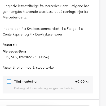
Originale letmetalfælge fra Mercedes-Benz. Fælgene har
gennemgået krævende tests baseret på retningslinjer fra
Mercedes-Benz.
Indeholder: 4 x Kvalitets-sommerdæk, 4 x Fælge, 4 x
Centerkapsler og 4 x Dæktrykssensorer
Passer til:
Mercedes-Benz
EQS, SUV, 09/2022 - nu (X296)
Passer til biler med 3. sæderække
+0,00 kr.
Tilføj montering
Dato og tid for montering vælges ifm. betaling