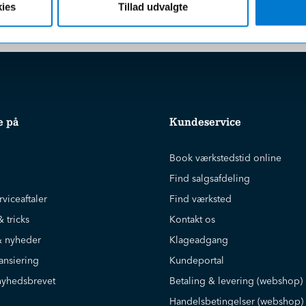
ies
Tillad udvalgte
e på
Kundeservice
Book værkstedstid online
Find salgsafdeling
rviceaftaler
Find værksted
& tricks
Kontakt os
 nyheder
Klageadgang
ansiering
Kundeportal
nyhedsbrevet
Betaling & levering (webshop)
Handelsbetingelser (webshop)