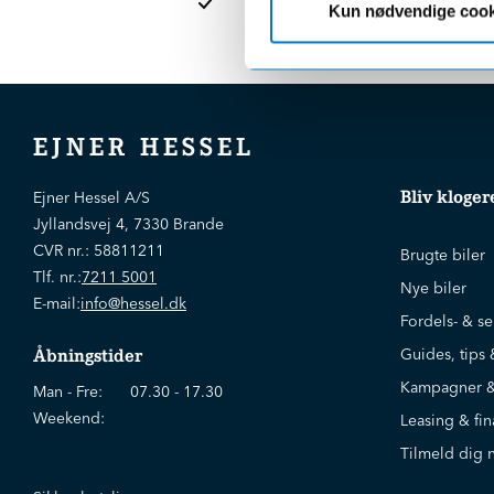
Kun nødvendige cook
EJNER HESSEL
Bliv kloger
Ejner Hessel A/S
Jyllandsvej 4, 7330 Brande
CVR nr.:
58811211
Brugte biler
Tlf. nr.:
7211 5001
Nye biler
E-mail:
info@hessel.dk
Fordels- & se
Guides, tips 
Åbningstider
Kampagner &
Man - Fre:
07.30 - 17.30
Weekend:
Leasing & fin
Tilmeld dig 