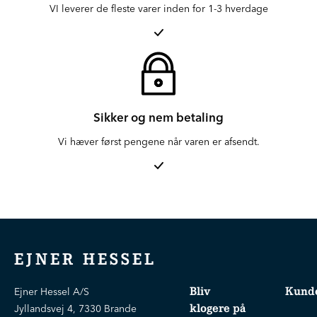
VI leverer de fleste varer inden for 1-3 hverdage
Sikker og nem betaling
Vi hæver først pengene når varen er afsendt.
EJNER HESSEL
Bliv
Kunde
Ejner Hessel A/S
klogere på
Jyllandsvej 4, 7330 Brande