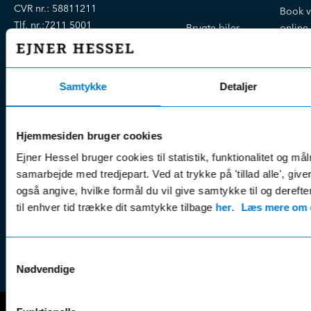
CVR nr.:
58811211
Book v
Tlf. nr.:
7211 5001
Brugte biler
online
E-mail:
info@hessel.dk
Nye biler
Find s
Fordels- &
Find v
Åbningstider
serviceaftaler
Samtykke
Detaljer
Kontak
Man - Fre:
07.30 - 17.30
Guides, tips
Klage
Weekend:
& tricks
Kundep
Hjemmesiden bruger cookies
Kampagner
Betali
Ejner Hessel bruger cookies til statistik, funktionalitet og må
& nyheder
Sikker betaling
(websh
samarbejde med tredjepart. Ved at trykke på 'tillad alle', giv
Leasing &
Handel
også angive, hvilke formål du vil give samtykke til og derefte
finansiering
(websh
til enhver tid trække dit samtykke tilbage
her
.
Læs mere om c
Tilmeld dig
Reklam
nyhedsbrevet
(websh
Samtykkevalg
Nødvendige