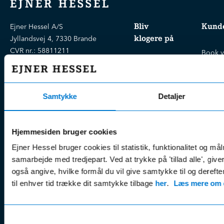
EJNER HESSEL
Bliv
Kunde
Ejner Hessel A/S
klogere på
Jyllandsvej 4, 7330 Brande
CVR nr.:
58811211
Book v
Tlf. nr.:
7211 5001
Brugte biler
online
E-mail:
info@hessel.dk
Nye biler
Find s
Fordels- &
Find v
Samtykke
Detaljer
Åbningstider
serviceaftaler
Kontak
Man - Fre:
07.30 - 17.30
Guides, tips
Klage
Weekend:
Hjemmesiden bruger cookies
& tricks
Kundep
Ejner Hessel bruger cookies til statistik, funktionalitet og må
Kampagner
Betali
samarbejde med tredjepart. Ved at trykke på 'tillad alle', giv
& nyheder
Sikker betaling
(websh
også angive, hvilke formål du vil give samtykke til og derefte
Leasing &
Handel
til enhver tid trække dit samtykke tilbage
her
.
Læs mere om c
finansiering
(websh
Tilmeld dig
Reklam
nyhedsbrevet
Samtykkevalg
(websh