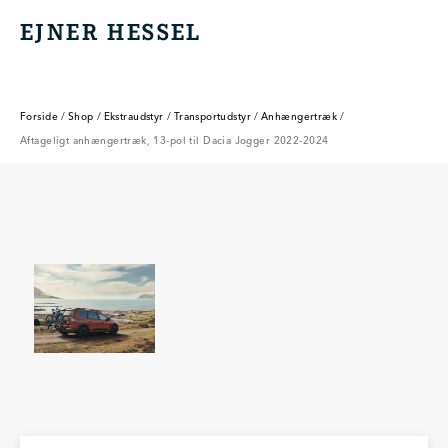
EJNER HESSEL
EJNER HESSEL
Forside
/
Shop
/
Ekstraudstyr
/
Transportudstyr
/
Anhængertræk
/
Aftageligt anhængertræk, 13-pol til Dacia Jogger 2022-2024