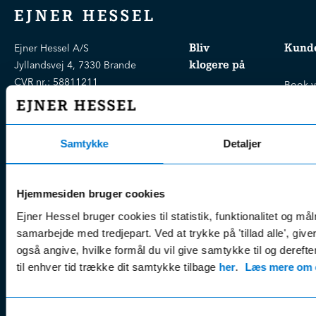
EJNER HESSEL
Bliv
Kunde
Ejner Hessel A/S
klogere på
Jyllandsvej 4, 7330 Brande
CVR nr.:
58811211
Book v
Tlf. nr.:
7211 5001
Brugte biler
online
E-mail:
info@hessel.dk
Nye biler
Find s
Fordels- &
Find v
Samtykke
Detaljer
Åbningstider
serviceaftaler
Kontak
Man - Fre:
07.30 - 17.30
Guides, tips
Klage
Weekend:
Hjemmesiden bruger cookies
& tricks
Kundep
Ejner Hessel bruger cookies til statistik, funktionalitet og må
Kampagner
Betali
samarbejde med tredjepart. Ved at trykke på 'tillad alle', giv
& nyheder
Sikker betaling
(websh
også angive, hvilke formål du vil give samtykke til og derefte
Leasing &
Handel
til enhver tid trække dit samtykke tilbage
her
.
Læs mere om c
finansiering
(websh
Tilmeld dig
Reklam
nyhedsbrevet
Samtykkevalg