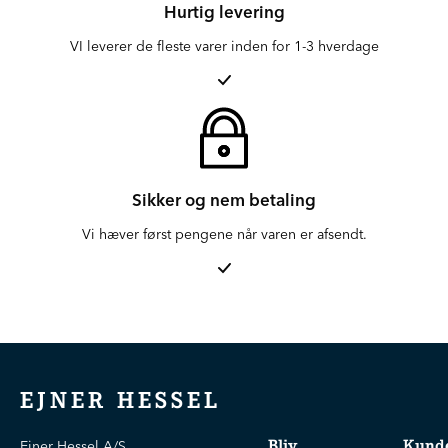
Hurtig levering
VI leverer de fleste varer inden for 1-3 hverdage
Sikker og nem betaling
Vi hæver først pengene når varen er afsendt.
EJNER HESSEL
Bliv
Kunde
Ejner Hessel A/S