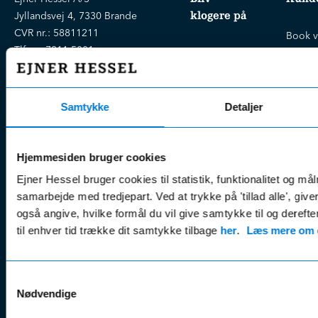
klogere på
Jyllandsvej 4, 7330 Brande
CVR nr.:
58811211
Book v
Tlf. nr.:
7211 5001
Brugte biler
online
E-mail:
info@hessel.dk
Nye biler
Find s
Fordels- &
Find v
Åbningstider
Samtykke
Detaljer
serviceaftaler
Kontak
Man - Fre:
07.30 - 17.30
Guides, tips
Klage
Weekend:
& tricks
Hjemmesiden bruger cookies
Kundep
Kampagner
Ejner Hessel bruger cookies til statistik, funktionalitet og må
Betali
& nyheder
Sikker betaling
samarbejde med tredjepart. Ved at trykke på 'tillad alle', giv
(websh
Leasing &
også angive, hvilke formål du vil give samtykke til og derefte
Handel
finansiering
til enhver tid trække dit samtykke tilbage
her
.
Læs mere om c
(websh
Tilmeld dig
Reklam
nyhedsbrevet
(websh
Samtykkevalg
Nødvendige