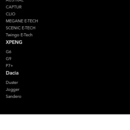
AUSTRAL
CAPTUR
CLIO
MEGANE E-TECH
SCENIC E-TECH
Twingo E-Tech
XPENG
G6
G9
P7+
Dacia
Duster
Jogger
Sandero