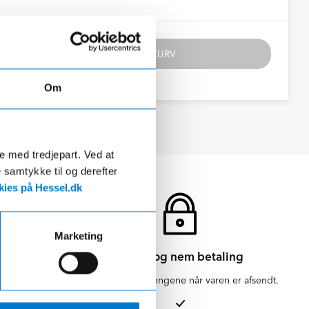
TILFØJ TIL KURV
Om
de med tredjepart. Ved at
e samtykke til og derefter
ies på Hessel.dk
Marketing
Sikker og nem betaling
en for 1-3
Vi hæver først pengene når varen er afsendt.