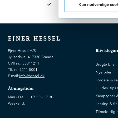
afdelinge
Kun nødvendige cook
EJNER HESSEL
Bliv kloger
Ejner Hessel A/S
Jyllandsvej 4, 7330 Brande
CVR nr.:
58811211
Brugte biler
Tlf. nr.:
7211 5001
Nye biler
E-mail:
info@hessel.dk
Fordels- & se
Guides, tips 
Åbningstider
Kampagner &
Man - Fre:
07.30 - 17.30
Weekend:
Leasing & fin
Tilmeld dig 