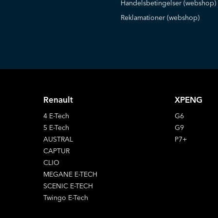
Handelsbetingelser (webshop)
Reklamationer (webshop)
Renault
XPENG
4 E-Tech
G6
5 E-Tech
G9
AUSTRAL
P7+
CAPTUR
CLIO
MEGANE E-TECH
SCENIC E-TECH
Twingo E-Tech