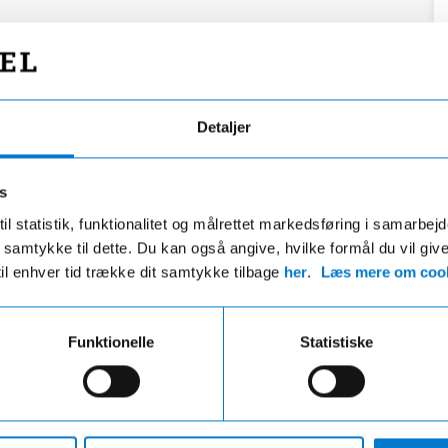
Detaljer
s
il statistik, funktionalitet og målrettet markedsføring i samarbej
 du samtykke til dette. Du kan også angive, hvilke formål du vil giv
til enhver tid trække dit samtykke tilbage
her
.
Læs mere om cook
Funktionelle
Statistiske
Fri fragt
Hurtig levering
ri fragt på ordre over 599,- og der
VI leverer de fleste varer ind
gratis afhentning i en af vores
hverdage