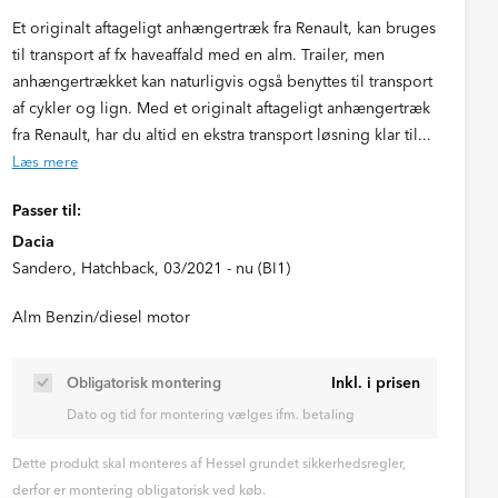
Et originalt aftageligt anhængertræk fra Renault, kan bruges
til transport af fx haveaffald med en alm. Trailer, men
anhængertrækket kan naturligvis også benyttes til transport
af cykler og lign. Med et originalt aftageligt anhængertræk
fra Renault, har du altid en ekstra transport løsning klar til...
Læs mere
Passer til:
Dacia
Sandero, Hatchback, 03/2021 - nu (BI1)
Alm Benzin/diesel motor
Inkl. i prisen
Obligatorisk montering
Dato og tid for montering vælges ifm. betaling
Dette produkt skal monteres af Hessel grundet sikkerhedsregler,
derfor er montering obligatorisk ved køb.