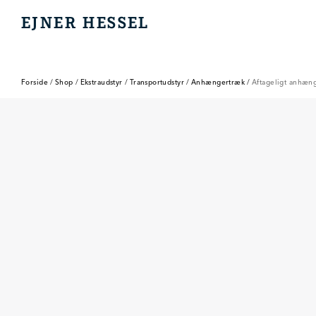
EJNER HESSEL
EJNER HESSEL
Forside
/
Shop
/
Ekstraudstyr
/
Transportudstyr
/
Anhængertræk
/
Aftageligt anhæng