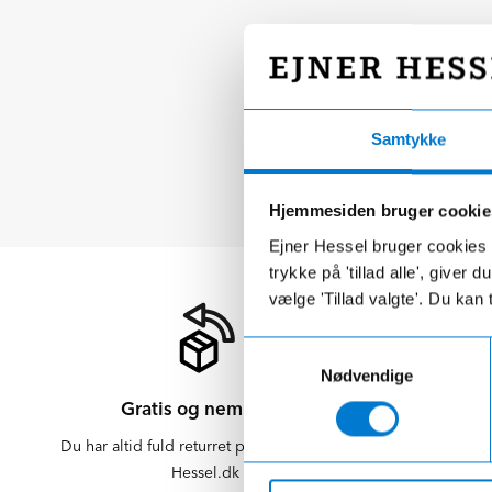
Samtykke
Hjemmesiden bruger cookie
Ejner Hessel bruger cookies t
trykke på 'tillad alle', giver
vælge 'Tillad valgte'. Du kan 
Samtykkevalg
Nødvendige
Gratis og nem retur
Du har altid fuld returret på varer købt på
Der er altid f
Hessel.dk
er altid 