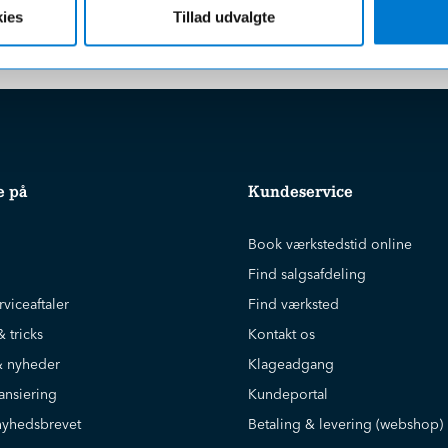
r uanset beløbet på din ordre
ies
Tillad udvalgte
e på
Kundeservice
Book værkstedstid online
Find salgsafdeling
rviceaftaler
Find værksted
& tricks
Kontakt os
 nyheder
Klageadgang
ansiering
Kundeportal
nyhedsbrevet
Betaling & levering (webshop)