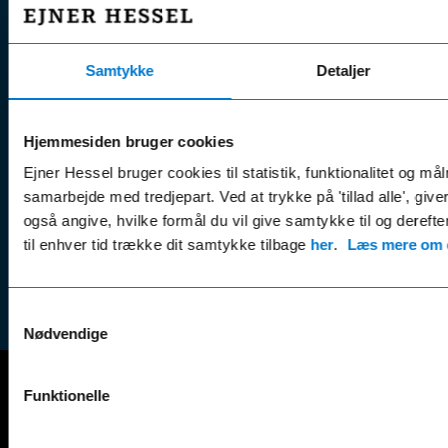
Nye biler
Find s
Fordels- &
Find v
Åbningstider
serviceaftaler
Kontak
Man - Fre:
07.30 - 17.30
Samtykke
Detaljer
Guides, tips
Klage
Weekend:
& tricks
Kundep
Kampagner
Hjemmesiden bruger cookies
Betali
& nyheder
Sikker betaling
Ejner Hessel bruger cookies til statistik, funktionalitet og må
(websh
Leasing &
samarbejde med tredjepart. Ved at trykke på 'tillad alle', giv
Handel
finansiering
også angive, hvilke formål du vil give samtykke til og derefte
(websh
til enhver tid trække dit samtykke tilbage
her
.
Læs mere om c
Tilmeld dig
Reklam
nyhedsbrevet
(websh
Samtykkevalg
Nødvendige
Funktionelle
Mercedes-Benz
A-Klasse
EQS