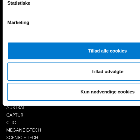
Statistiske
AMG GT
EQV
AMG SL
G-Klasse
B-Klasse
GLA
Marketing
C-Klasse
GLB
CLA
GLC
E-Klasse
GLE
Tillad alle cookies
EQA
GLS
EQB
Marco Polo
EQC
S-Klasse
Tillad udvalgte
EQE
V-Klasse
Renault
Kun nødvendige cookies
4 E-Tech
5 E-Tech
AUSTRAL
CAPTUR
CLIO
MEGANE E-TECH
SCENIC E-TECH