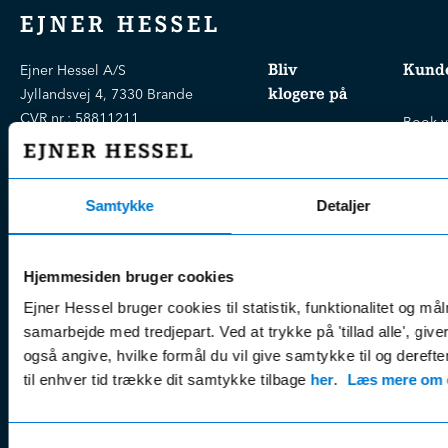
EJNER HESSEL
Bliv
Kunde
Ejner Hessel A/S
klogere på
Jyllandsvej 4, 7330 Brande
CVR nr.:
58811211
Book v
Tlf. nr.:
7211 5001
Brugte biler
online
E-mail:
info@hessel.dk
Nye biler
Find s
Samtykke
Detaljer
Fordels- &
Find v
Åbningstider
serviceaftaler
Kontak
Man - Fre:
07.30 - 17.30
Guides, tips
Klage
Weekend:
Hjemmesiden bruger cookies
& tricks
Kundep
Ejner Hessel bruger cookies til statistik, funktionalitet og må
Kampagner
Betali
samarbejde med tredjepart. Ved at trykke på 'tillad alle', giv
& nyheder
Sikker betaling
(websh
også angive, hvilke formål du vil give samtykke til og derefte
Leasing &
til enhver tid trække dit samtykke tilbage
her
.
Læs mere om c
Handel
finansiering
(websh
Tilmeld dig
Reklam
nyhedsbrevet