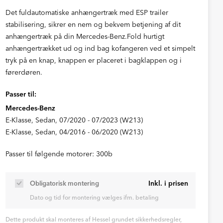
Det fuldautomatiske anhængertræk med ESP trailer
stabilisering, sikrer en nem og bekvem betjening af dit
anhængertræk på din Mercedes-Benz.Fold hurtigt
anhængertrækket ud og ind bag kofangeren ved et simpelt
tryk på en knap, knappen er placeret i bagklappen og i
førerdøren.
Passer til:
Mercedes-Benz
E-Klasse, Sedan, 07/2020 - 07/2023 (W213)
E-Klasse, Sedan, 04/2016 - 06/2020 (W213)
Passer til følgende motorer: 300b
Inkl. i prisen
Obligatorisk montering
Dato og tid for montering vælges ifm. betaling
Dette produkt skal monteres af Hessel grundet sikkerhedsregler,