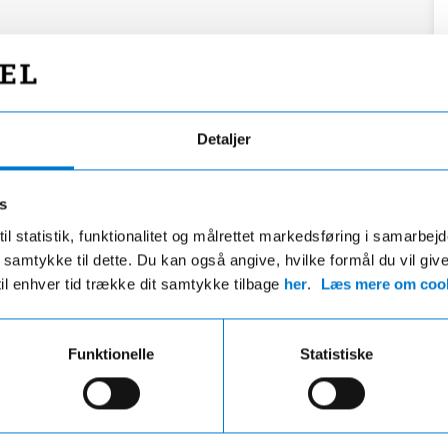
Detaljer
s
il statistik, funktionalitet og målrettet markedsføring i samarbej
 du samtykke til dette. Du kan også angive, hvilke formål du vil giv
til enhver tid trække dit samtykke tilbage
her
.
Læs mere om cook
Funktionelle
Statistiske
Fri fragt
Hurtig levering
ri fragt på ordre over 599,- og der
VI leverer de fleste varer ind