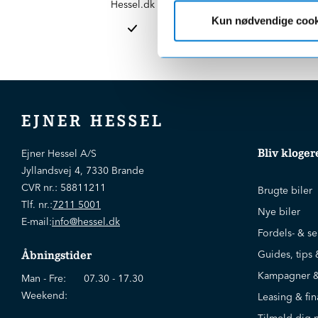
Hessel.dk
er altid 
Kun nødvendige cook
afdelinge
EJNER HESSEL
Bliv kloger
Ejner Hessel A/S
Jyllandsvej 4, 7330 Brande
CVR nr.:
58811211
Brugte biler
Tlf. nr.:
7211 5001
Nye biler
E-mail:
info@hessel.dk
Fordels- & se
Guides, tips 
Åbningstider
Kampagner &
Man - Fre:
07.30 - 17.30
Weekend:
Leasing & fin