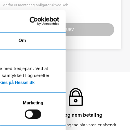
derfor er montering obligatorisk ved køb.
TILFØJ TIL KURV
Om
de med tredjepart. Ved at
e samtykke til og derefter
ies på Hessel.dk
Marketing
Sikker og nem betaling
en for 1-3
Vi hæver først pengene når varen er afsendt.