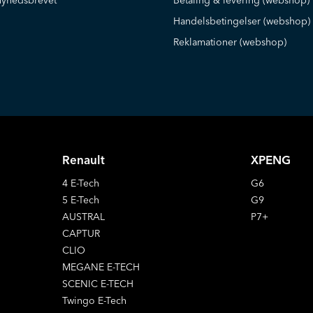
nyhedsbrevet
Betaling & levering (webshop)
Handelsbetingelser (webshop)
Reklamationer (webshop)
Renault
XPENG
4 E-Tech
G6
5 E-Tech
G9
AUSTRAL
P7+
CAPTUR
CLIO
MEGANE E-TECH
SCENIC E-TECH
Twingo E-Tech