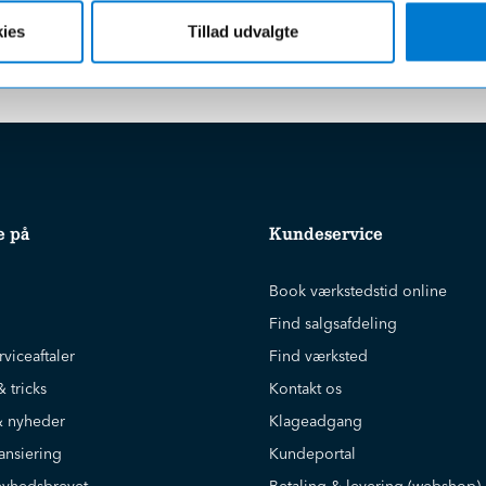
gratis afhentning i en af vores
hverdage
ies
Tillad udvalgte
r uanset beløbet på din ordre
e på
Kundeservice
Book værkstedstid online
Find salgsafdeling
rviceaftaler
Find værksted
& tricks
Kontakt os
 nyheder
Klageadgang
ansiering
Kundeportal