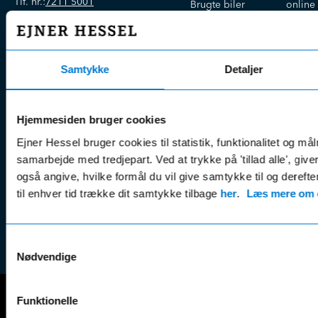
Tlf. nr.:
7211 5001
Brugte biler
online
E-mail:
info@hessel.dk
Nye biler
Find s
Fordels- &
Find v
Åbningstider
serviceaftaler
Kontak
Samtykke
Detaljer
Man - Fre:
07.30 - 17.30
Guides, tips
Klage
Weekend:
& tricks
Kundep
Hjemmesiden bruger cookies
Kampagner
Betali
& nyheder
Ejner Hessel bruger cookies til statistik, funktionalitet og må
Sikker betaling
(websh
samarbejde med tredjepart. Ved at trykke på 'tillad alle', giv
Leasing &
Handel
også angive, hvilke formål du vil give samtykke til og derefte
finansiering
(websh
til enhver tid trække dit samtykke tilbage
her
.
Læs mere om c
Tilmeld dig
Reklam
nyhedsbrevet
(websh
Samtykkevalg
Nødvendige
Funktionelle