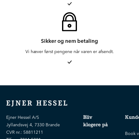
Sikker og nem betaling
Vi hæver først pengene når varen er afsendt.
EJNER HESSEL
Bliv
Kunde
Ejner Hessel A/S
klogere på
Jyllandsvej 4, 7330 Brande
CVR nr.:
58811211
Book v