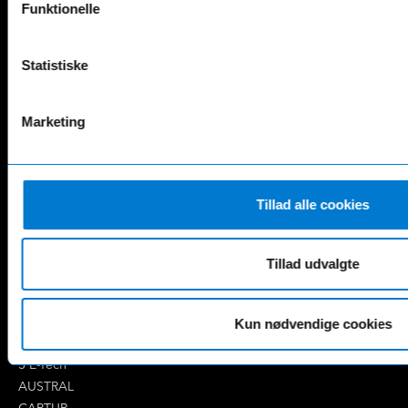
Funktionelle
Mercedes-Benz
Statistiske
A-Klasse
EQS
AMG GT
EQV
AMG SL
G-Klasse
Marketing
B-Klasse
GLA
C-Klasse
GLB
CLA
GLC
E-Klasse
GLE
Tillad alle cookies
EQA
GLS
EQB
Marco Polo
Tillad udvalgte
EQC
S-Klasse
EQE
V-Klasse
Renault
Kun nødvendige cookies
4 E-Tech
5 E-Tech
AUSTRAL