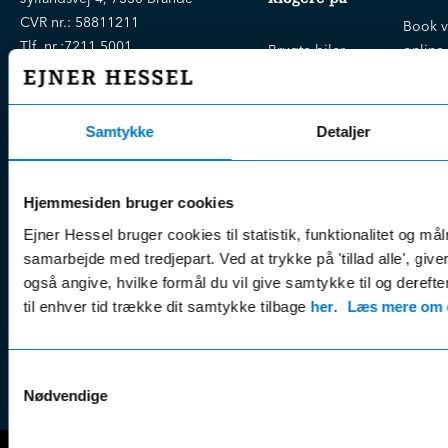
CVR nr.:
58811211
Book v
Tlf. nr.:
7211 5001
Brugte biler
online
E-mail:
info@hessel.dk
Nye biler
Find s
Fordels- &
Find v
Åbningstider
Samtykke
Detaljer
serviceaftaler
Kontak
Man - Fre:
07.30 - 17.30
Guides, tips
Klage
Weekend:
& tricks
Kundep
Hjemmesiden bruger cookies
Kampagner
Betali
Ejner Hessel bruger cookies til statistik, funktionalitet og må
& nyheder
Sikker betaling
(websh
samarbejde med tredjepart. Ved at trykke på 'tillad alle', giv
Leasing &
også angive, hvilke formål du vil give samtykke til og derefte
Handel
finansiering
til enhver tid trække dit samtykke tilbage
her
.
Læs mere om c
(websh
Tilmeld dig
Reklam
nyhedsbrevet
(websh
Samtykkevalg
Nødvendige