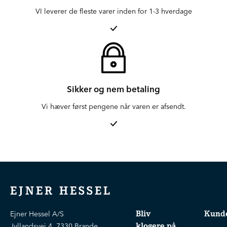
VI leverer de fleste varer inden for 1-3 hverdage
Sikker og nem betaling
Vi hæver først pengene når varen er afsendt.
EJNER HESSEL
Bliv
Kunde
Ejner Hessel A/S
klogere på
Jyllandsvej 4, 7330 Brande