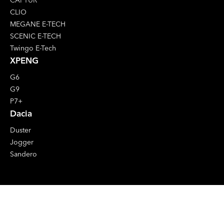
CAPTUR
CLIO
MEGANE E-TECH
SCENIC E-TECH
Twingo E-Tech
XPENG
G6
G9
P7+
Dacia
Duster
Jogger
Sandero