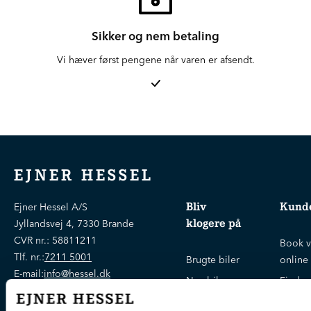
Sikker og nem betaling
Vi hæver først pengene når varen er afsendt.
EJNER HESSEL
Bliv
Kunde
Ejner Hessel A/S
klogere på
Jyllandsvej 4, 7330 Brande
CVR nr.:
58811211
Book v
Tlf. nr.:
7211 5001
Brugte biler
online
E-mail:
info@hessel.dk
Nye biler
Find s
Fordels- &
Find v
Åbningstider