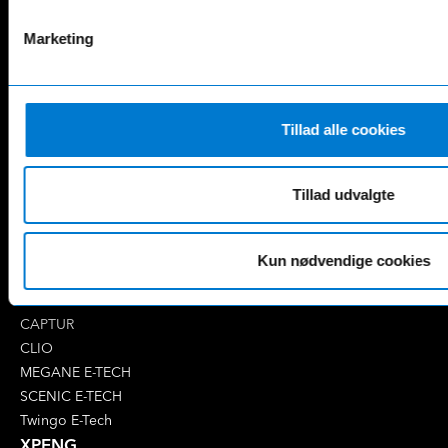
AMG SL
G-Klasse
B-Klasse
GLA
Marketing
C-Klasse
GLB
CLA
GLC
E-Klasse
GLE
EQA
GLS
Tillad alle cookies
EQB
Marco Polo
EQC
S-Klasse
EQE
V-Klasse
Tillad udvalgte
Renault
4 E-Tech
Kun nødvendige cookies
5 E-Tech
AUSTRAL
CAPTUR
CLIO
MEGANE E-TECH
SCENIC E-TECH
Twingo E-Tech
XPENG