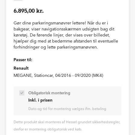
6.895,00 kr.
Gør dine parkeringsmanøvrer lettere! Når du er i
bakgear, viser navigationsskærmen udsigten bag dit
køretøj. De førende linjer, der vises over billedet,
hjælper dig med at bedømme afstanden til eventuelle
forhindringer og lette parkeringsmanøvren.
Passer til:
Renault
MEGANE, Stationcar, 04/2016 - 09/2020 (MK4)
Obligatorisk montering
Inkl. i prisen
Dato og tid for montering vælges ifm. betaling
Dette produkt skal monteres af Hessel grundet sikkerhedsregler,
derfor er montering obligatorisk ved køb.