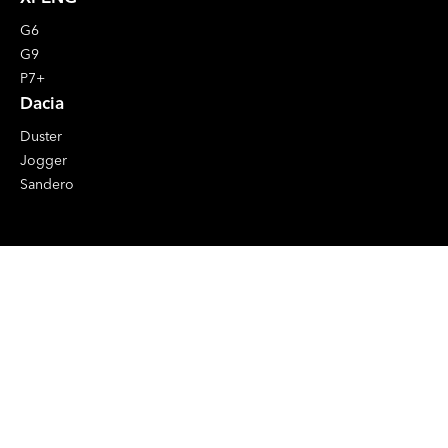
G6
G9
P7+
Dacia
Duster
Jogger
Sandero