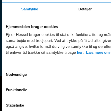
serviceaftaler
Kontak
Man - Fre:
07.30 - 17.30
Samtykke
Detaljer
Guides, tips
Klage
Weekend:
& tricks
Kundep
Kampagner
Betali
Hjemmesiden bruger cookies
& nyheder
Sikker betaling
(websh
Ejner Hessel bruger cookies til statistik, funktionalitet og må
Leasing &
Handel
samarbejde med tredjepart. Ved at trykke på 'tillad alle', giv
finansiering
(websh
også angive, hvilke formål du vil give samtykke til og derefte
Tilmeld dig
til enhver tid trække dit samtykke tilbage
her
.
Læs mere om c
Reklam
nyhedsbrevet
(websh
Samtykkevalg
Nødvendige
Funktionelle
Mercedes-Benz
A-Klasse
EQS
Statistiske
AMG GT
EQV