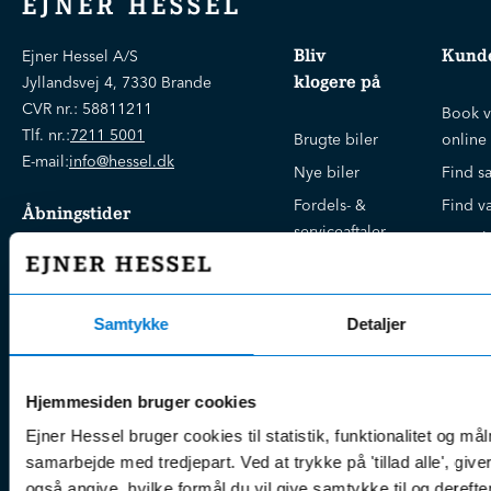
EJNER HESSEL
Bliv
Kunde
Ejner Hessel A/S
klogere på
Jyllandsvej 4, 7330 Brande
CVR nr.:
58811211
Book v
Tlf. nr.:
7211 5001
Brugte biler
online
E-mail:
info@hessel.dk
Nye biler
Find s
Fordels- &
Find v
Åbningstider
serviceaftaler
Kontak
Man - Fre:
07.30 - 17.30
Guides, tips
Klage
Weekend:
& tricks
Kundep
Kampagner
Samtykke
Detaljer
Betali
& nyheder
Sikker betaling
(websh
Leasing &
Handel
Hjemmesiden bruger cookies
finansiering
(websh
Ejner Hessel bruger cookies til statistik, funktionalitet og må
Tilmeld dig
Reklam
samarbejde med tredjepart. Ved at trykke på 'tillad alle', giv
nyhedsbrevet
(websh
også angive, hvilke formål du vil give samtykke til og derefte