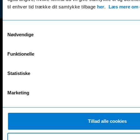
til enhver tid trække dit samtykke tilbage
her
.
Læs mere om c
Samtykkevalg
Nødvendige
Mercedes-Benz
A-Klasse
EQS
Funktionelle
AMG GT
EQV
AMG SL
G-Klasse
B-Klasse
GLA
Statistiske
C-Klasse
GLB
CLA
GLC
Marketing
E-Klasse
GLE
EQA
GLS
EQB
Marco Polo
EQC
S-Klasse
Tillad alle cookies
EQE
V-Klasse
Renault