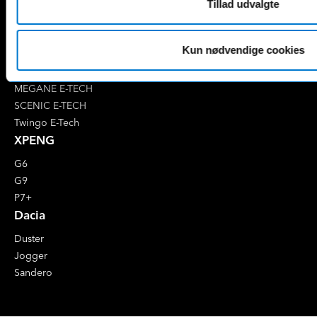
4 E-Tech
Tillad udvalgte
5 E-Tech
AUSTRAL
Kun nødvendige cookies
CAPTUR
CLIO
MEGANE E-TECH
SCENIC E-TECH
Twingo E-Tech
XPENG
G6
G9
P7+
Dacia
Duster
Jogger
Sandero