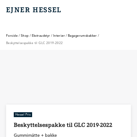
EJNER HESSEL
EJNER HESSEL
Forside
/
Shop
/
Ekstraudstyr
/
Interiør
/
Bagagerumsbakker
/
Beskyttelsespakke til GLC 2019-2022
Hessel Pris
Beskyttelsespakke til GLC 2019-2022
Gummimåtte + bakke