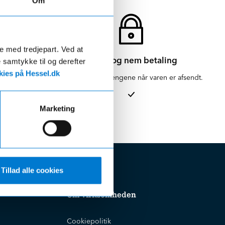
Om
de med tredjepart. Ved at
Sikker og nem betaling
e samtykke til og derefter
ies på Hessel.dk
en for 1-3
Vi hæver først pengene når varen er afsendt.
Marketing
Tillad alle cookies
Om virksomheden
Cookiepolitik