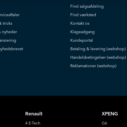
Find salgsafdeling
rviceaftaler
Find værksted
& tricks
Kontakt os
 nyheder
Klageadgang
ansiering
Kundeportal
nyhedsbrevet
Betaling & levering (webshop)
Handelsbetingelser (webshop)
Reklamationer (webshop)
Renault
XPENG
4 E-Tech
G6