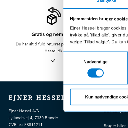
Samtykke
Hjemmesiden bruger cookie
Ejner Hessel bruger cookies t
Gratis og nem retur
trykke på 'tillad alle', giver
vælge 'Tillad valgte'. Du kan 
Du har altid fuld returret på varer købt på
Der er altid f
Hessel.dk
er altid 
Samtykkevalg
afdelinge
Nødvendige
EJNER HESSEL
Kun nødvendige cook
Bliv kloger
Ejner Hessel A/S
Jyllandsvej 4, 7330 Brande
CVR nr.:
58811211
Brugte biler