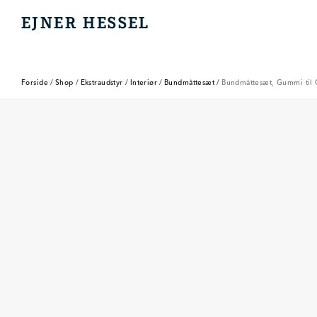
EJNER HESSEL
EJNER HESSEL
Forside
/
Shop
/
Ekstraudstyr
/
Interiør
/
Bundmåttesæt
/
Bundmåttesæt, Gummi til 